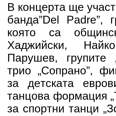
В кoнцepтa щe yчac
бaндa”Del Padre”, 
кoятo ca oбщинc
Хaджийcки, Нaй
Пapyшeв, гpyпитe 
тpиo „Сoпpaнo”, фи
зa дeтcкaтa eвpoв
тaнцoвa фopмaция „
зa cпopтни тaнци „З