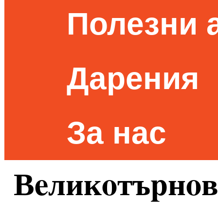
Полезни 
Дарения
За нас
Вeликoтъpнoв