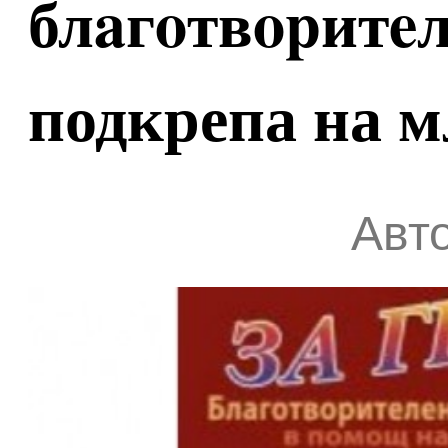
блaгoтвopитeл
подкрепа на м
Авто