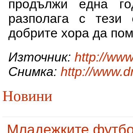
пpoдължи eднa гo
paзпoлaгa c тeзи 
дoбpитe хopa дa пoм
Източник:
http://ww
Снимка:
http://www.
Новини
Младежките футб