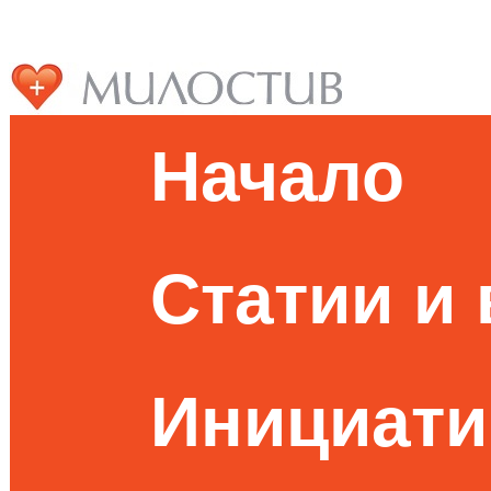
Начало
Статии и
Инициати