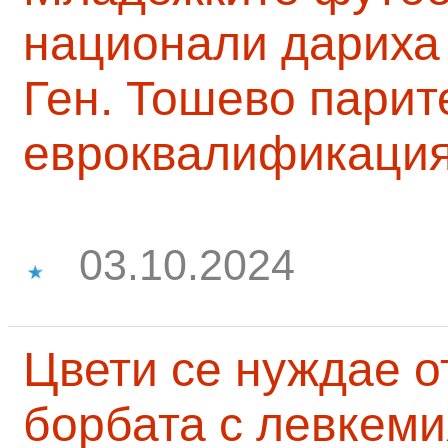
национали дариха 
Ген. Тошево парит
евроквалификаци
03.10.2024
Цвети се нуждае о
борбата с левкеми