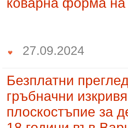
коварна форма на
27.09.2024
Безплатни преглед
гръбначни изкривя
плоскостъпие за д
18 години във Вар