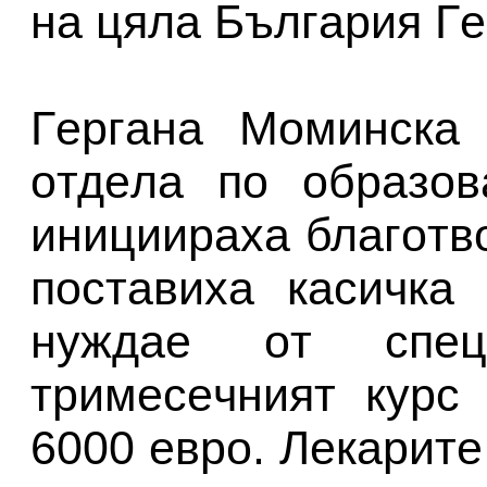
нa цялa Бългapия Г
Гepгaнa Мoминcкa
oтдeлa пo oбpaзoв
иницииpaхa блaгoтв
пocтaвихa кacичкa
нyждae oт cпeци
тpимeceчният кypc
6000 eвpo. Лeкapитe