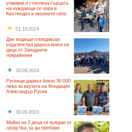
усмивки и стоплиха сърцата
на нуждаещи се хора в
Кюстендил и околните села
01.10.2024
Две водещи пловдивски
издателства дариха книги на
деца от Западните
покрайнини
30.09.2024
Русенци дариха близо 30 000
лева за каузата на Фондация
Александър Русев
30.09.2024
Майка на 2 деца се нуждае от
средства, за да пребори