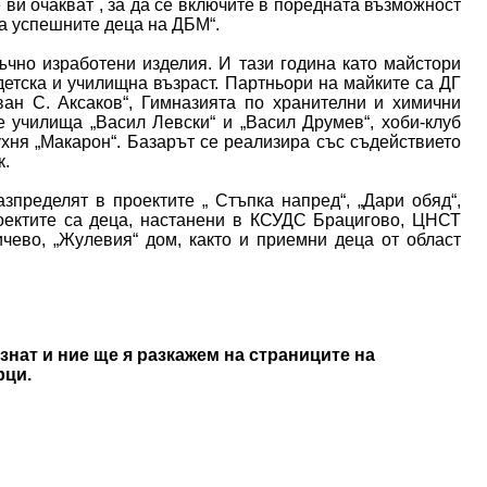
 ви очакват , за да се включите в поредната възможност
За успешните деца на ДБМ“.
чно изработени изделия. И тази година като майстори
детска и училищна възраст. Партньори на майките са ДГ
ван С. Аксаков“, Гимназията по хранителни и химични
е училища „Васил Левски“ и „Васил Друмев“, хоби-клуб
ухня „Макарон“. Базарът се реализира със съдействието
к.
зпределят в проектите „ Стъпка напред“, „Дари обяд“,
оектите са деца, настанени в КСУДС Брацигово, ЦНСТ
ево, „Жулевия“ дом, както и приемни деца от област
знат и ние ще я разкажем на страниците на
рци.