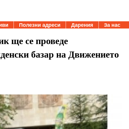
иви
Полезни адреси
Дарения
За нас
ик ще се проведе
денски базар на Движението