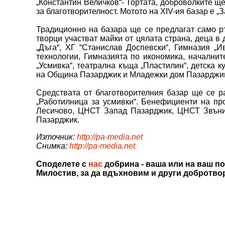
„Константин Величков“- Тортата, доброволките ще
за благотворителност. Мотото на XIV-ия базар е „
Традиционно на базара ще се предлагат само ръ
творци участват майки от цялата страна, деца в 
„Дъга“, ХГ “Станислав Доспевски“, Гимназия „И
технологии, Гимназията по икономика, началнит
„Усмивка“, театрална къща „Пластилин“, детска к
на Община Пазарджик и Младежки дом Пазарджи
Средствата от благотворителния базар ще се ра
„Работилница за усмивки“. Бенефициенти на пр
Лесичово, ЦНСТ Запад Пазарджик, ЦНСТ Звънич
Пазарджик.
Източник:
http://pa-media.net
Снимка:
http://pa-media.net
Споделете с
нас
добрина - ваша или на ваш по
Милостив, за да вдъхновим и други добротво