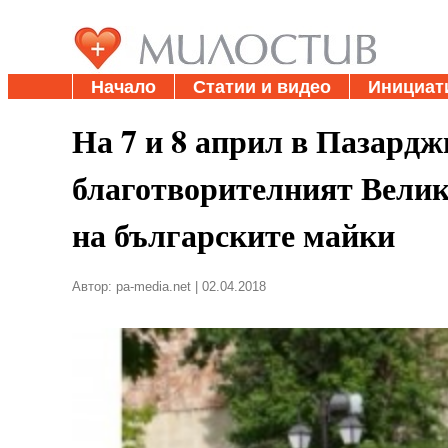
Начало
Статии и видео
Инициат
На 7 и 8 април в Пазардж
благотворителният Велик
на българските майки
Автор: pa-media.net | 02.04.2018