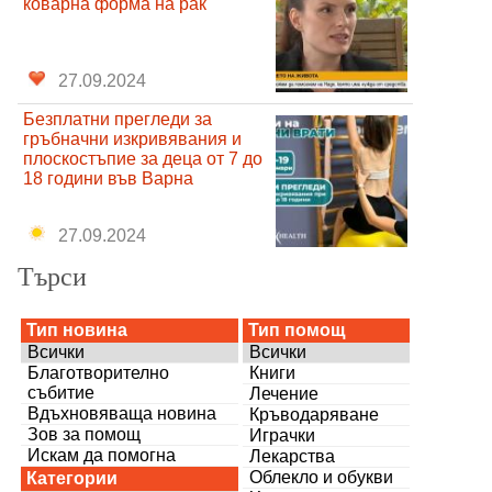
коварна форма на рак
27.09.2024
Безплатни прегледи за
гръбначни изкривявания и
плоскостъпие за деца от 7 до
18 години във Варна
27.09.2024
Търси
Тип новина
Тип помощ
Всички
Всички
Благотворително
Книги
събитие
Лечение
Вдъхновяваща новина
Кръводаряване
Зов за помощ
Играчки
Искам да помогна
Лекарства
Облекло и обукви
Категории