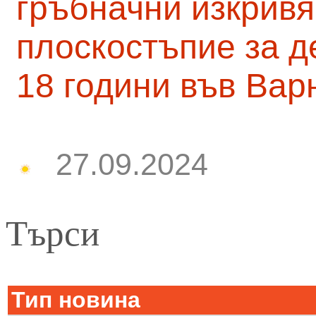
гръбначни изкривя
плоскостъпие за д
18 години във Вар
27.09.2024
Търси
Тип новина