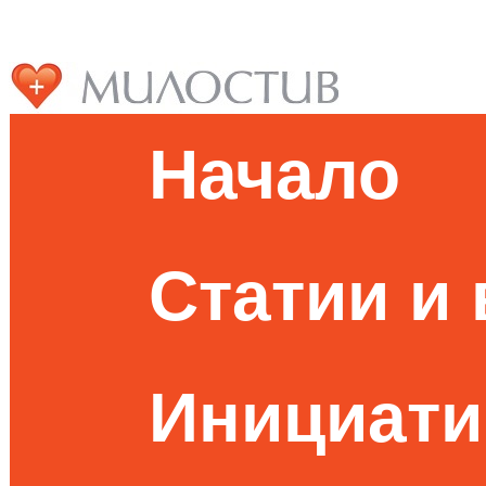
Начало
Статии и
Инициати