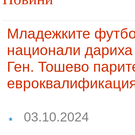
Младежките футб
национали дариха 
Ген. Тошево парит
евроквалификаци
03.10.2024