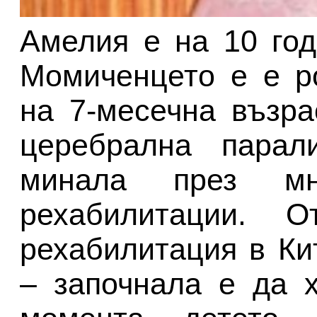
Амелия е на 10 год
Момиченцето е е р
на 7-месечна възра
церебрална парал
минала през мн
рехабилитации. 
рехабилитация в Ки
– започнала е да 