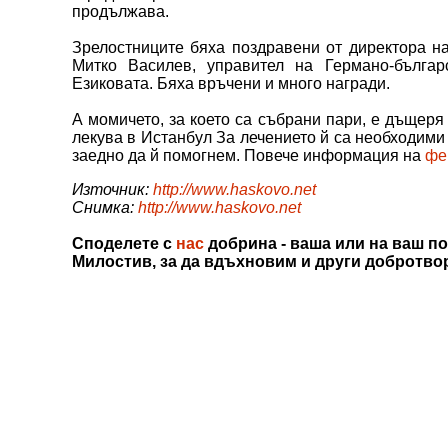
продължава.
Зрелостниците бяхa поздравени от директора на 
Митко Василев, управител на Германо-българс
Езиковата. Бяха връчени и много награди.
А момичето, за което са събрани пари, е дъщеря
лекува в Истанбул За лечението й са необходими 
заедно да й помогнем. Повече информация на
фе
Източник:
http://www.haskovo.net
Снимка:
http://www.haskovo.net
Споделете с
нас
добрина - ваша или на ваш по
Милостив, за да вдъхновим и други добротво