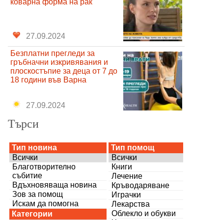
коварна форма на рак
27.09.2024
Безплатни прегледи за
гръбначни изкривявания и
плоскостъпие за деца от 7 до
18 години във Варна
27.09.2024
Търси
Тип новина
Тип помощ
Всички
Всички
Благотворително
Книги
събитие
Лечение
Вдъхновяваща новина
Кръводаряване
Зов за помощ
Играчки
Искам да помогна
Лекарства
Облекло и обукви
Категории