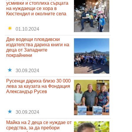
усмивки и стоплиха сърцата
на нуждаещи се хора в
Кюстендил и околните села
01.10.2024
Две водещи пловдивски
издателства дариха книги на
деца от Западните
покрайнини
30.09.2024
Русенци дариха близо 30 000
лева за каузата на Фондация
Александър Русев
30.09.2024
Майка на 2 деца се нуждае от
средства, за да пребори