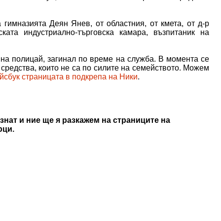
гимназията Деян Янев, от областния, от кмета, от д-р
ката индустриално-търговска камара, възпитаник на
 на полицай, загинал по време на служба. В момента се
средства, които не са по силите на семейството. Можем
йсбук страницата в подкрепа на Ники
.
знат и ние ще я разкажем на страниците на
рци.