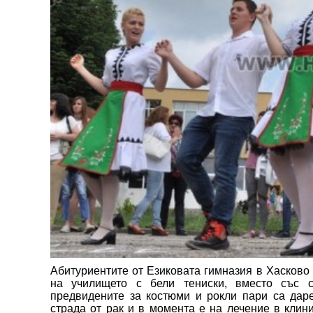
Абитуриентите от Езиковата гимназия в Хасково
на училището с бели тениски, вместо със с
предвидените за костюми и рокли пари са дар
страда от рак и в момента е на лечение в клин