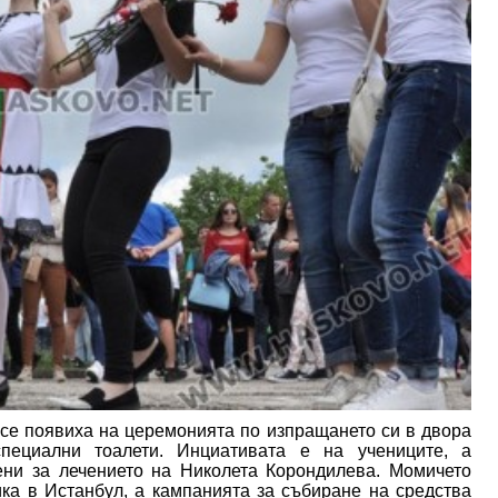
 се появиха на церемонията по изпращането си в двора
пециални тоалети. Инциативата е на учениците, а
ени за лечението на Николета Корондилева. Момичето
ика в Истанбул, а кампанията за събиране на средства