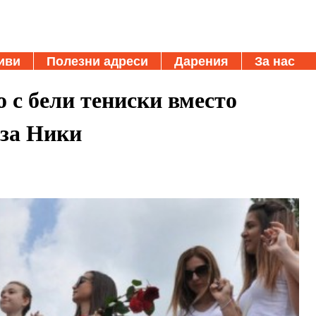
иви
Полезни адреси
Дарения
За нас
 с бели тениски вместо
 за Ники