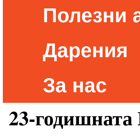
Полезни 
Дарения
За нас
23-годишната