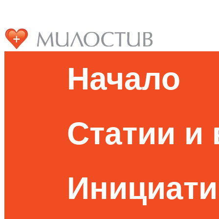
Начало
Статии и
Инициати