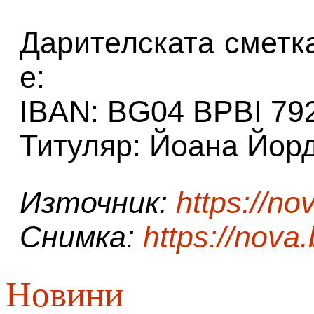
Дарителската сметк
е:
IBAN: BG04 BPBI 79
Титуляр: Йоана Йор
Източник:
https://no
Снимка:
https://nova
Новини