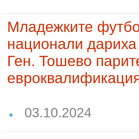
Младежките футб
национали дариха 
Ген. Тошево парит
евроквалификаци
03.10.2024