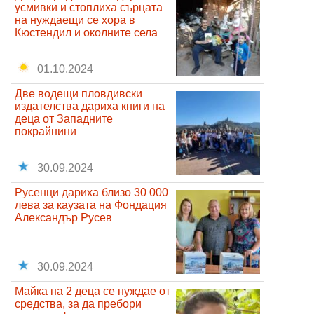
усмивки и стоплиха сърцата
на нуждаещи се хора в
Кюстендил и околните села
01.10.2024
Две водещи пловдивски
издателства дариха книги на
деца от Западните
покрайнини
30.09.2024
Русенци дариха близо 30 000
лева за каузата на Фондация
Александър Русев
30.09.2024
Майка на 2 деца се нуждае от
средства, за да пребори