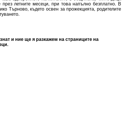
 през летните месеци, при това напълно безплатно. В
ико Търново, където освен за прожекцията, родителите
туването.
знат и ние ще я разкажем на страниците на
рци.