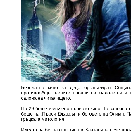
Безплатно кино за деца организират Общи
противообществените прояви на малолетни и 
салона на читалището.
На 29 беше излъчено първото кино. То започна 
беше на „Пърси Джаксън и боговете на Олимп: П
гръцката митология.
Идеята за безплатно кино в Златарица вече пол