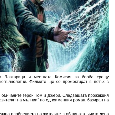
на Златарица и местната Комисия за борба срещу
непълнолетни. Филмите ще се прожектират в петък в
с обичаните герои Том и Джери. Следващата прожекция
азителят на мълнии“ по едноименния роман, базиран на
учава одобрението на жителите в общината, чиито деца