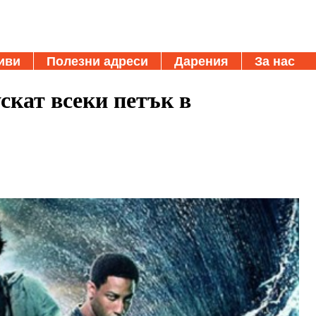
иви
Полезни адреси
Дарения
За нас
ускат всеки петък в