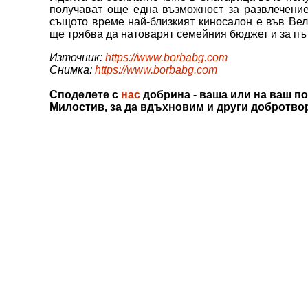
получават още една възможност за развлечение
същото време най-близкият киносалон е във Вел
ще трябва да натоварят семейния бюджет и за пъ
Източник:
https://www.borbabg.com
Снимка:
https://www.borbabg.com
Споделете с
нас
добрина - ваша или на ваш по
Милостив, за да вдъхновим и други добротво