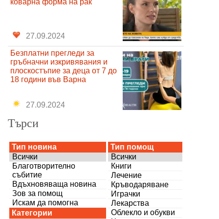
коварна форма на рак
27.09.2024
Безплатни прегледи за
гръбначни изкривявания и
плоскостъпие за деца от 7 до
18 години във Варна
27.09.2024
Търси
Тип новина
Тип помощ
Всички
Всички
Благотворително
Книги
събитие
Лечение
Вдъхновяваща новина
Кръводаряване
Зов за помощ
Играчки
Искам да помогна
Лекарства
Облекло и обукви
Категории