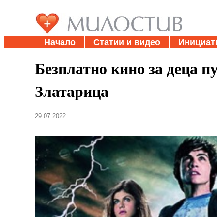
Начало
Статии и видео
Инициат
Безплатно кино за деца п
Златарица
29.07.2022