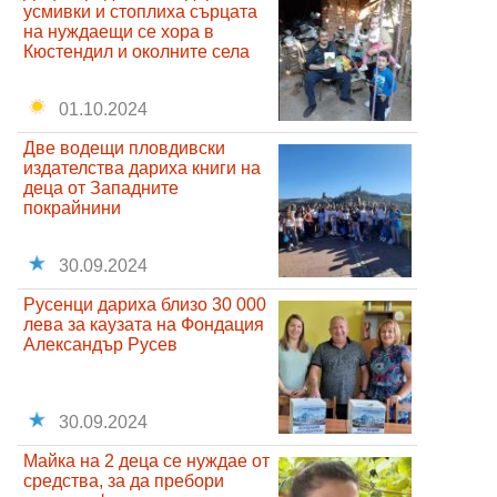
усмивки и стоплиха сърцата
на нуждаещи се хора в
Кюстендил и околните села
01.10.2024
Две водещи пловдивски
издателства дариха книги на
деца от Западните
покрайнини
30.09.2024
Русенци дариха близо 30 000
лева за каузата на Фондация
Александър Русев
30.09.2024
Майка на 2 деца се нуждае от
средства, за да пребори