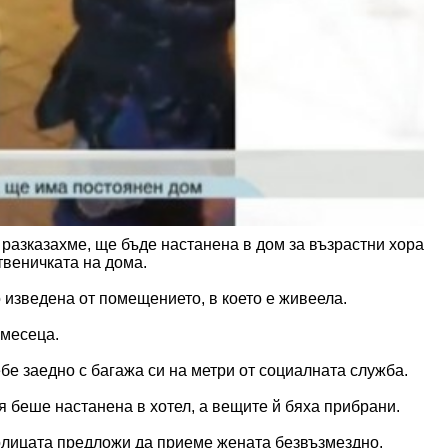
 разказахме, ще бъде настанена в дом за възрастни хора
твеничката на дома.
 изведена от помещението, в което е живеела.
 месеца.
е заедно с багажа си на метри от социалната служба.
 беше настанена в хотел, а вещите й бяха прибрани.
толицата предложи да приеме жената безвъзмездно.