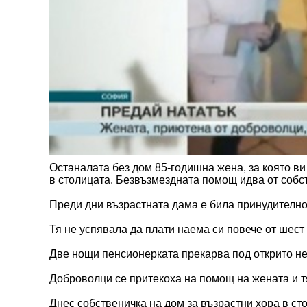
Останалата без дом 85-годишна жена, за която ви
в столицата. Безвъзмездната помощ идва от собс
Преди дни възрастната дама е била принудително
Тя не успявала да плати наема си повече от шест
Две нощи пенсионерката прекарва под открито неб
Доброволци се притекоха на помощ на жената и тя
Днес собственичка на дом за възрастни хора в с