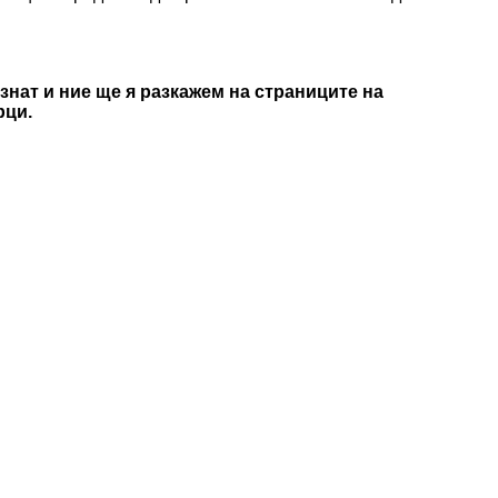
знат и ние ще я разкажем на страниците на
рци.