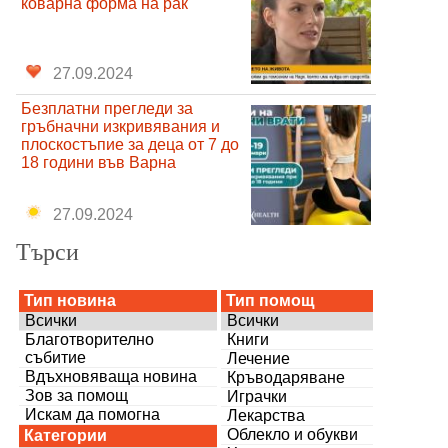
коварна форма на рак
27.09.2024
Безплатни прегледи за
гръбначни изкривявания и
плоскостъпие за деца от 7 до
18 години във Варна
27.09.2024
Търси
Тип новина
Тип помощ
Всички
Всички
Благотворително
Книги
събитие
Лечение
Вдъхновяваща новина
Кръводаряване
Зов за помощ
Играчки
Искам да помогна
Лекарства
Облекло и обукви
Категории