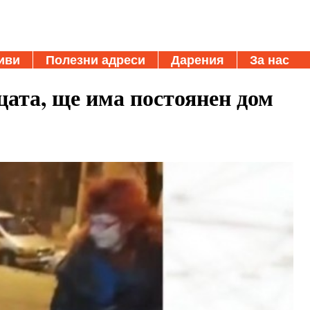
иви
Полезни адреси
Дарения
За нас
цата, ще има постоянен дом