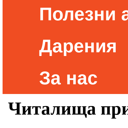
Полезни 
Дарения
За нас
Читалища при