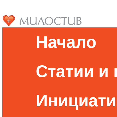
Начало
Статии и
Инициати