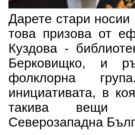
Дарете стари носии 
това призова от е
Куздова - библиот
Берковищко, и ръ
фолклорна гру
инициативата, в ко
такива вещи 
Северозападна Бълга