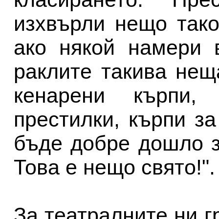
изхвърли нещо тако
ако някой намери 
раклите такива нещ
кенарени кърпи,
престилки, кърпи за
бъде добре дошло з
Това е нещо свято!".
За театралните ни 