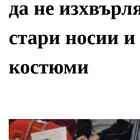
да не изхвърля
стари носии и
костюми