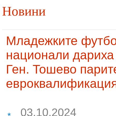
Новини
Младежките футб
национали дариха 
Ген. Тошево парит
евроквалификаци
03.10.2024