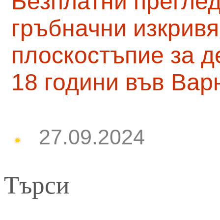
Безплатни преглед
гръбначни изкривя
плоскостъпие за д
18 години във Вар
27.09.2024
Търси