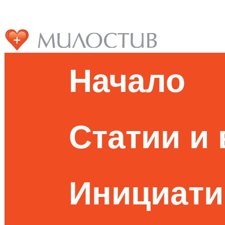
Начало
Статии и
Инициати