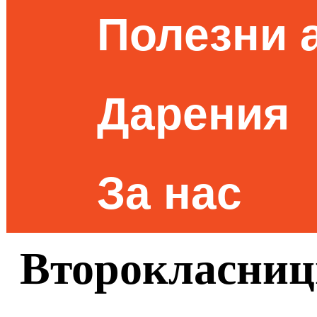
Полезни 
Дарения
За нас
Второкласниц