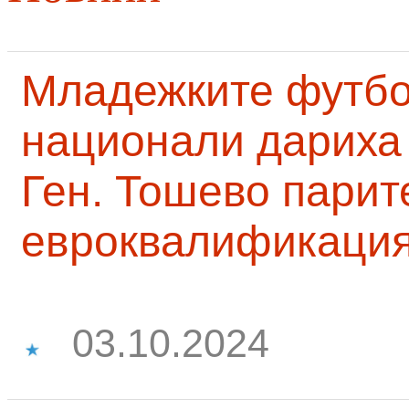
Младежките футб
национали дариха 
Ген. Тошево парит
евроквалификаци
03.10.2024