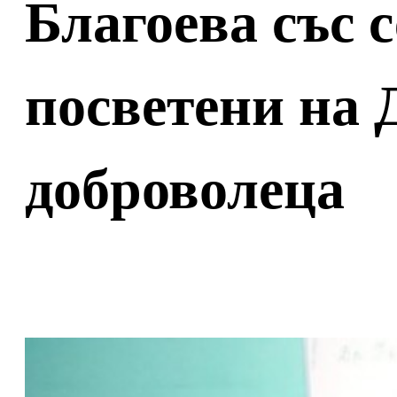
Благоева със с
посветени на 
доброволеца