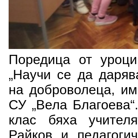
Поредица от уроци
„Научи се да даряв
на доброволеца, им
СУ „Вела Благоева“.
клас бяха учител
Райков и педагоги