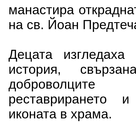
манастира открадна
на св. Йоан Предтеч
Децата изгледаха
история, свърза
доброволцит
реставрирането и
иконата в храма.