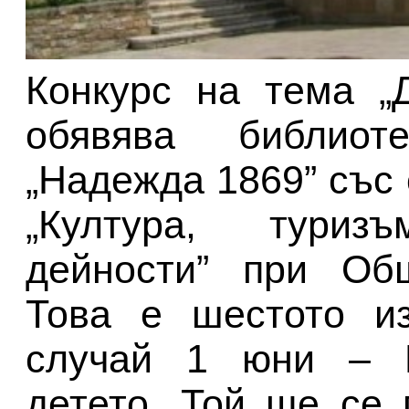
Конкурс на тема „
обявява библиот
„Надежда 1869” със
„Култура, тури
дейности” при Об
Това е шестото из
случай 1 юни – 
детето. Той ще се 