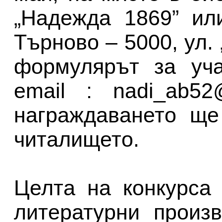
„Надежда 1869” ил
Търново – 5000, ул.
формулярът за уча
еmail : nadi_ab52
награждаването ще
читалището.
Целта на конкурса
литературни произ