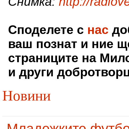
Снимка:
http://radio
Споделете с
нас
доб
ваш познат и ние щ
страниците на Мил
и други добротворц
Новини
Младежките футб