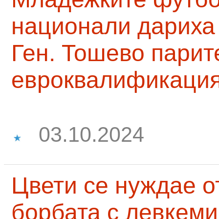
национали дариха 
Ген. Тошево парит
евроквалификаци
03.10.2024
Цвети се нуждае о
борбата с левкеми