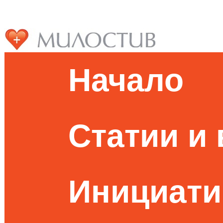
Начало
Статии и
Инициати