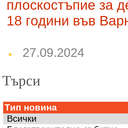
плоскостъпие за д
18 години във Вар
27.09.2024
Търси
Тип новина
Всички