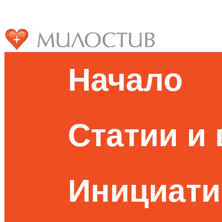
Начало
Статии и
Инициати