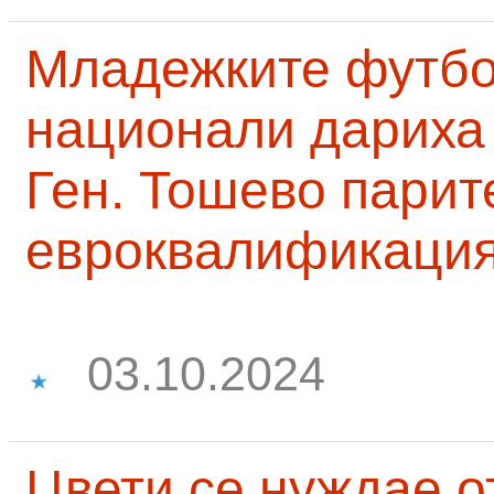
Младежките футб
национали дариха 
Ген. Тошево парит
евроквалификаци
03.10.2024
Цвети се нуждае о