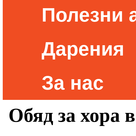
Полезни 
Дарения
За нас
Обяд за хора 