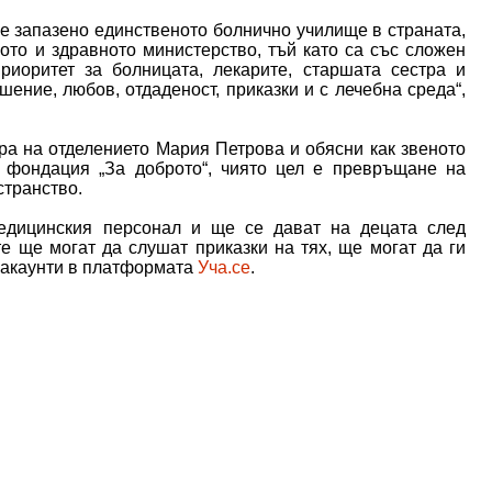
 е запазено единственото болнично училище в страната,
ото и здравното министерство, тъй като са със сложен
риоритет за болницата, лекарите, старшата сестра и
шение, любов, отдаденост, приказки и с лечебна среда“,
ра на отделението Мария Петрова и обясни как звеното
а фондация „За доброто“, чиято цел е превръщане на
транство.
едицинския персонал и ще се дават на децата след
е ще могат да слушат приказки на тях, ще могат да ги
и акаунти в платформата
Уча.се
.