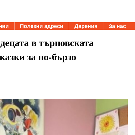
иви
Полезни адреси
Дарения
За нас
 децата в търновската
казки за по-бързо