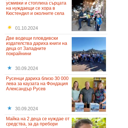
усмивки и стоплиха сърцата
на нуждаещи се хора в
Кюстендил и околните села
01.10.2024
Две водещи пловдивски
издателства дариха книги на
деца от Западните
покрайнини
30.09.2024
Русенци дариха близо 30 000
лева за каузата на Фондация
Александър Русев
30.09.2024
Майка на 2 деца се нуждае от
средства, за да пребори