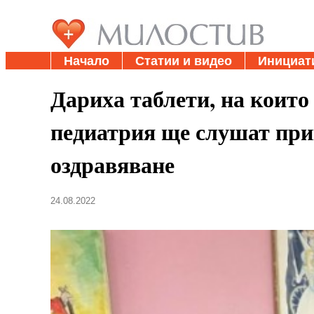
Начало
Статии и видео
Инициат
Дариха таблети, на които
педиатрия ще слушат при
оздравяване
24.08.2022