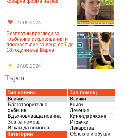
коварна форма на рак
27.09.2024
Безплатни прегледи за
гръбначни изкривявания и
плоскостъпие за деца от 7 до
18 години във Варна
27.09.2024
Търси
Тип новина
Тип помощ
Всички
Всички
Благотворително
Книги
събитие
Лечение
Вдъхновяваща новина
Кръводаряване
Зов за помощ
Играчки
Искам да помогна
Лекарства
Облекло и обукви
Категории