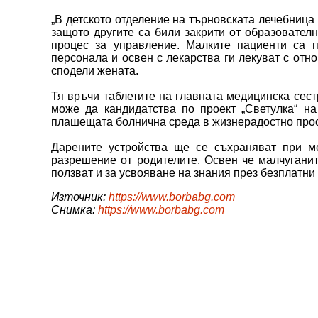
„В детското отделение на търновската лечебница
защото другите са били закрити от образователн
процес за управление. Малките пациенти са п
персонала и освен с лекарства ги лекуват с отно
сподели жената.
Тя връчи таблетите на главната медицинска сест
може да кандидатства по проект „Светулка“ н
плашещата болнична среда в жизнерадостно прос
Дарените устройства ще се съхраняват при м
разрешение от родителите. Освен че малчуганит
ползват и за усвояване на знания през безплатн
Източник:
https://www.borbabg.com
Снимка:
https://www.borbabg.com