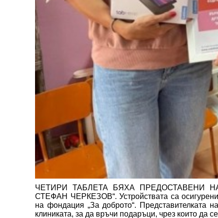
ЧЕТИРИ ТАБЛЕТА БЯХА ПРЕДОСТАВЕНИ Н
СТЕФАН ЧЕРКЕЗОВ“. Устройствата са осигурени 
на фондация „За доброто“. Представителката н
клиниката, за да връчи подаръци, чрез които да с