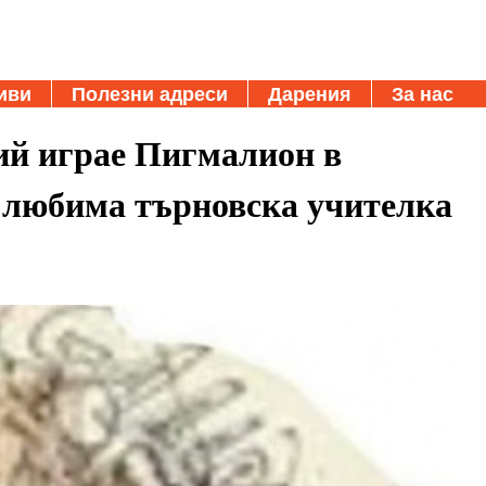
иви
Полезни адреси
Дарения
За нас
ий играе Пигмалион в
а любима търновска учителка