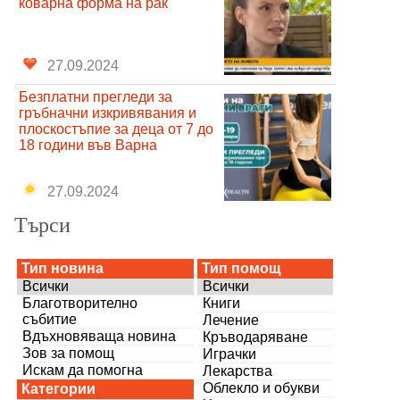
коварна форма на рак
27.09.2024
Безплатни прегледи за
гръбначни изкривявания и
плоскостъпие за деца от 7 до
18 години във Варна
27.09.2024
Търси
Тип новина
Тип помощ
Всички
Всички
Благотворително
Книги
събитие
Лечение
Вдъхновяваща новина
Кръводаряване
Зов за помощ
Играчки
Искам да помогна
Лекарства
Облекло и обукви
Категории