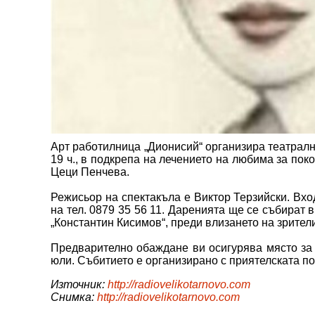
Арт работилница „Дионисий“ организира театралн
19 ч., в подкрепа на лечението на любима за по
Цеци Пенчева.
Режисьор на спектакъла е Виктор Терзийски. Вход
на тел. 0879 35 56 11. Даренията ще се събират 
„Константин Кисимов“, преди влизането на зрител
Предварително обаждане ви осигурява място за с
юли. Събитието е организирано с приятелската по
Източник:
http://radiovelikotarnovo.com
Снимка:
http://radiovelikotarnovo.com