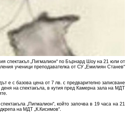
ия спектакъл „Пигмалион“ по Бърнард Шоу на 21 юли от
коления ученици преподавателка от СУ „Емилиян Станев“
ът е с базова цена от 7 лв. с предварително записване
в деня на спектакъла, в кутия пред Камерна зала на МДТ
ите.
пектакъла „Пигмалион“, който започва в 19 часа на 21
дкрепа на МДТ „К.Кисимов“.