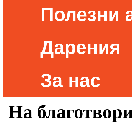
Полезни 
Дарения
За нас
На благотвори