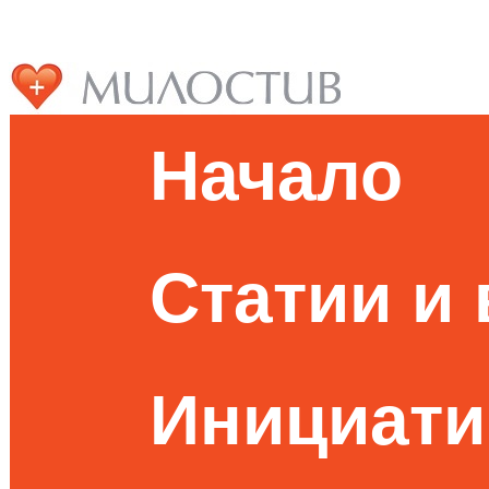
Начало
Статии и
Инициати