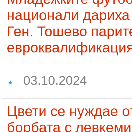
национали дариха 
Ген. Тошево парит
евроквалификаци
03.10.2024
Цвети се нуждае о
борбата с левкеми