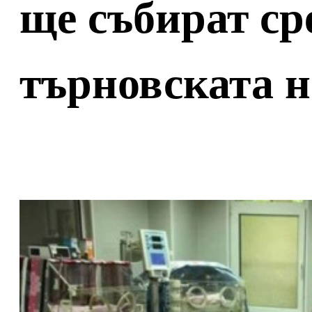
ще събират ср
търновската н