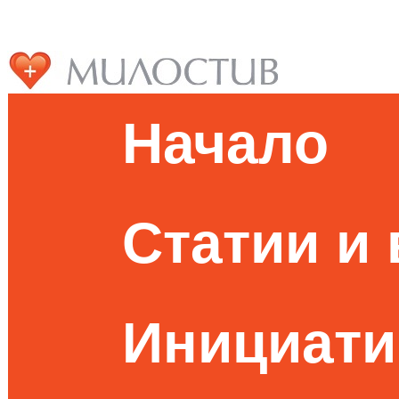
Начало
Статии и
Инициати