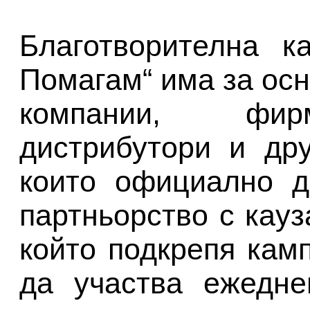
Благотворителна к
Помагам“ има за осн
компании, фирм
дистрибутори и др
които официално д
партньорство с кауз
който подкрепя кам
да участва ежедне