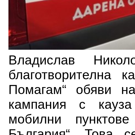
Владислав Нико
благотворителна к
Помагам“ обяви на
кампания с кауз
мобилни пунктове
България“. Това 