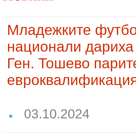
Младежките футб
национали дариха 
Ген. Тошево парит
евроквалификаци
03.10.2024