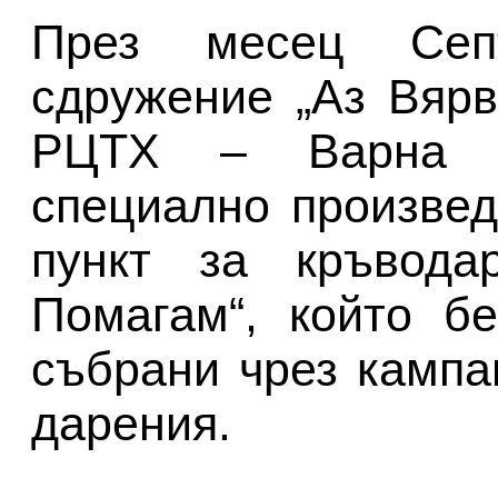
През месец Сеп
сдружение „Аз Вяр
РЦТХ – Варна п
специално произве
пункт за кръвода
Помагам“, който б
събрани чрез кампа
дарения.