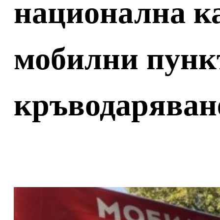
национална к
мобилни пункт
кръводаряван