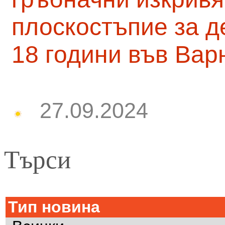
плоскостъпие за д
18 години във Вар
27.09.2024
Търси
Тип новина