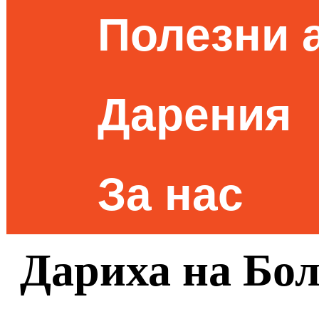
Полезни 
Дарения
За нас
Дариха на Бо