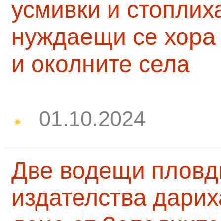
усмивки и стоплих
нуждаещи се хора
и околните села
01.10.2024
Две водещи пловд
издателства дарих