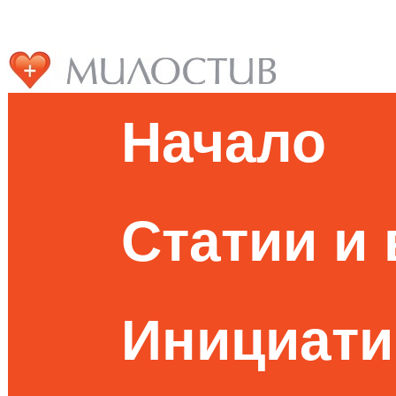
Начало
Статии и
Инициати