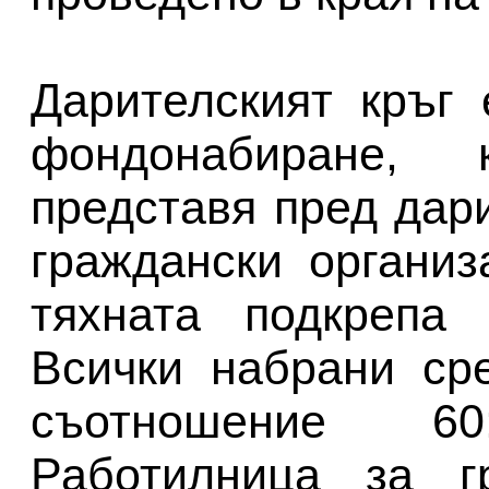
Дарителският кръг
фондонабиране, 
представя пред дар
граждански органи
тяхната подкрепа 
Всички набрани ср
съотношение 6
Работилница за гр