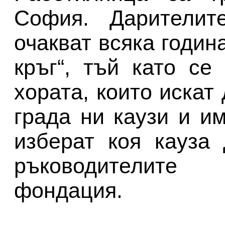
София. Дарителит
очакват всяка годин
кръг“, тъй като с
хората, които искат
града ни каузи и и
изберат коя кауза 
ръководителит
фондация.