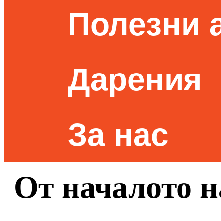
Полезни 
Дарения
За нас
От началото н