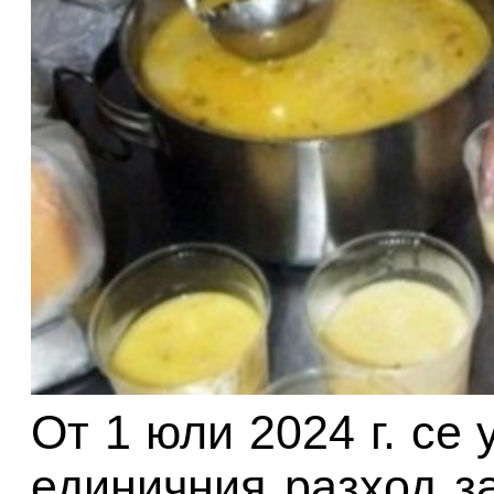
От 1 юли 2024 г. се
единичния разход за