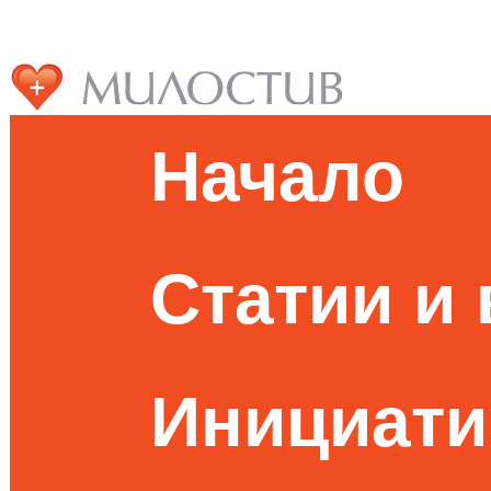
Начало
Статии и
Инициати