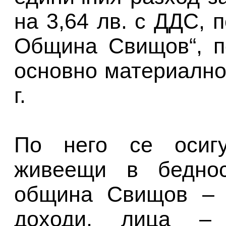
на 3,64 лв. с ДДС, 
Община Свищов“, п
основно материално
г.
По него се осиг
живеещи в беднос
община Свищов – 
доходи, лица –