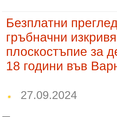
Безплатни преглед
гръбначни изкривя
плоскостъпие за д
18 години във Вар
27.09.2024