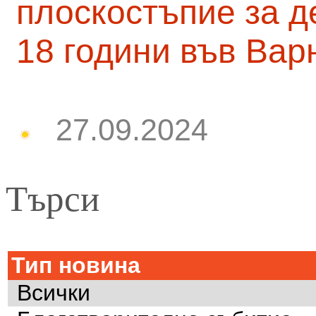
плоскостъпие за д
18 години във Вар
27.09.2024
Търси
Тип новина
Всички