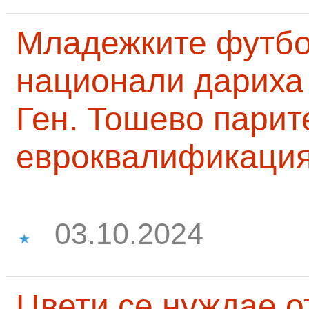
Младежките футб
национали дариха 
Ген. Тошево парит
евроквалификаци
03.10.2024
Цвети се нуждае о