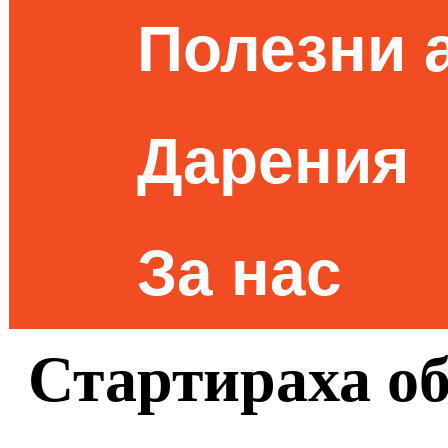
Полезни 
Дарения
За нас
Стартираха о