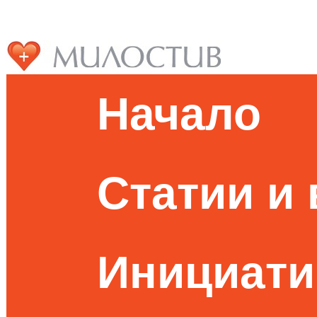
Начало
Статии и
Инициати