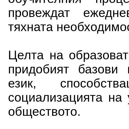
провеждат ежедне
тяхната необходимос
Целта на образоват
придобият базови 
език, способст
социализацията на 
обществото.