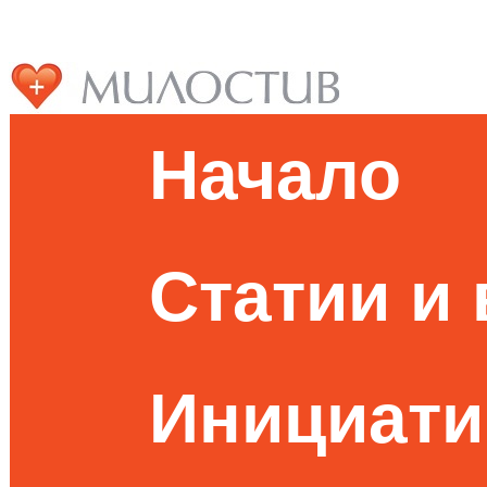
Начало
Статии и
Инициати