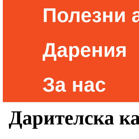
Полезни 
Дарения
За нас
Дарителска к