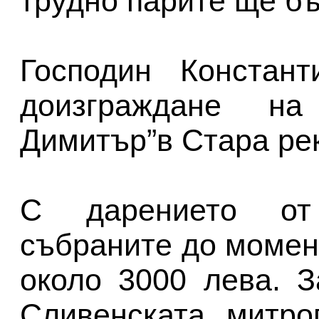
трудно парите ще бъ
Господин Констан
доизграждане н
Димитър”в Стара рек
С дарението от
събраните до момен
около 3000 лева. 
Сливенската митро