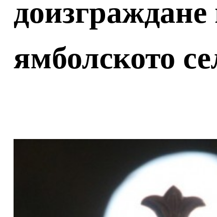
доизграждане 
ямболското се