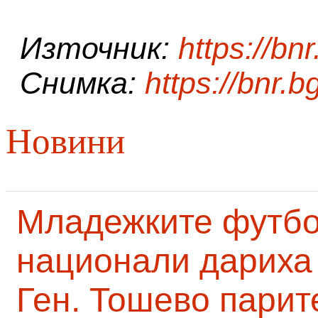
Източник:
https://bnr
Снимка:
https://bnr.b
Новини
Младежките футб
национали дариха 
Ген. Тошево парит