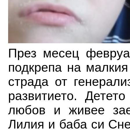
През месец февру
подкрепа на малкия
страда от генерали
развитието. Детет
любов и живее зае
Лилия и баба си Сне