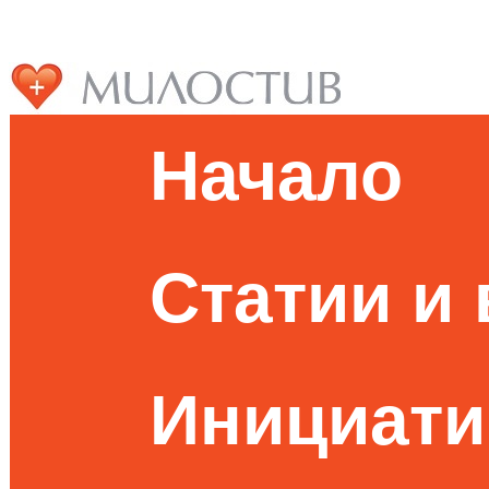
Начало
Статии и
Инициати