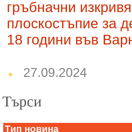
гръбначни изкривя
плоскостъпие за д
18 години във Вар
27.09.2024
Търси
Тип новина