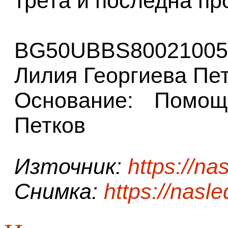
трета и последна пр
BG50UBBS80021005
Лилия Георгиева Пе
Основание: Помо
Петков
Източник:
https://n
Снимка:
https://nasl