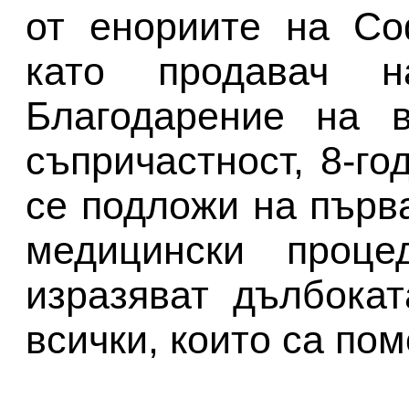
от енориите на Со
като продавач 
Благодарение на в
съпричастност, 8-г
се подложи на първ
медицински проце
изразяват дълбока
всички, които са пом