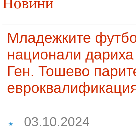
Новини
Младежките футб
национали дариха 
Ген. Тошево парит
евроквалификаци
03.10.2024