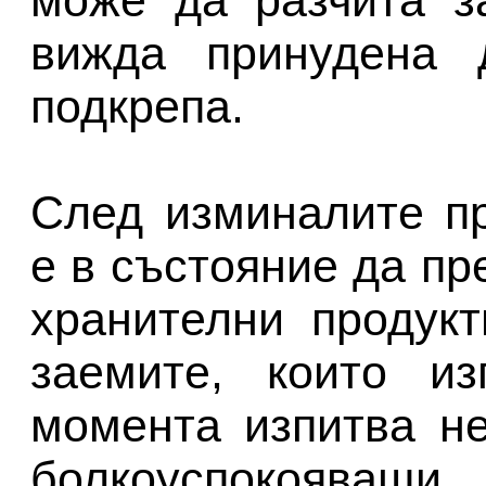
може да разчита з
вижда принудена 
подкрепа.
След изминалите п
е в състояние да пр
хранителни продукт
заемите, които из
момента изпитва не
болкоуспокоява