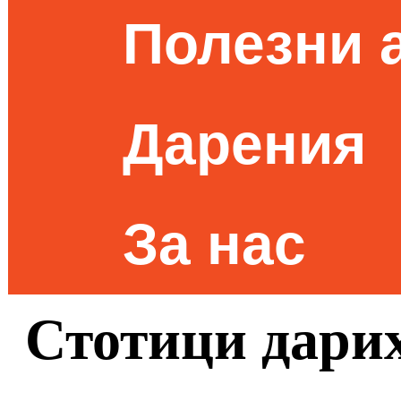
Полезни 
Дарения
За нас
Стотици дарих