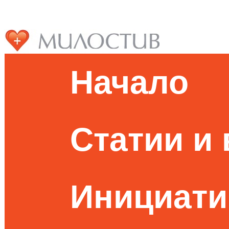
Начало
Статии и
Инициати