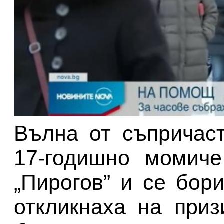
Вълна от съпричас
17-годишно момиче
„Пирогов” и се бор
откликнаха на при