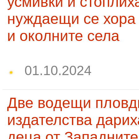
усмивки и стоплих
нуждаещи се хора
и околните села
01.10.2024
Две водещи пловд
издателства дарих
деца от Западните