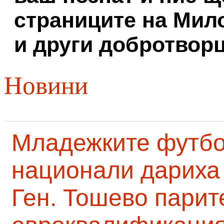
страниците на Мил
и други добротворц
Новини
Младежките футб
национали дариха 
Ген. Тошево парит