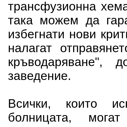
трансфузионна хем
така можем да гар
избегнати нови крит
налагат отправяне
кръводаряване", д
заведение.
Всички, които и
болницата, мог