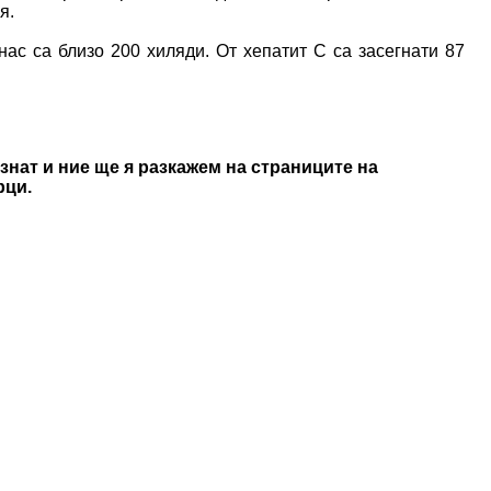
я.
нас са близо 200 хиляди. От хепатит С са засегнати 87
знат и ние ще я разкажем на страниците на
рци.