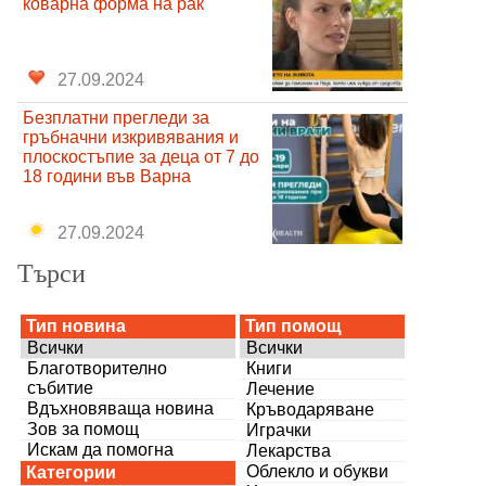
коварна форма на рак
27.09.2024
Безплатни прегледи за
гръбначни изкривявания и
плоскостъпие за деца от 7 до
18 години във Варна
27.09.2024
Търси
Тип новина
Тип помощ
Всички
Всички
Благотворително
Книги
събитие
Лечение
Вдъхновяваща новина
Кръводаряване
Зов за помощ
Играчки
Искам да помогна
Лекарства
Облекло и обукви
Категории