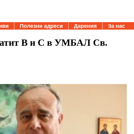
иви
Полезни адреси
Дарения
За нас
патит В и С в УМБАЛ Св.