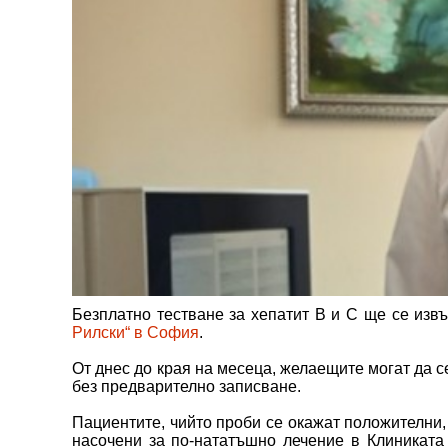
Безплатно тестване за хепатит В и С ще се из
Рилски“ в София
.
От днес до края на месеца, желаещите могат да с
без предварително записване.
Пациентите, чийто проби се окажат положителни,
насочени за по-нататъшно лечение в Клиниката 