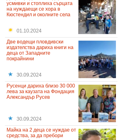
усмивки и стоплиха сърцата
на нуждаещи се хора в
Кюстендил и околните села
01.10.2024
Две водещи пловдивски
издателства дариха книги на
деца от Западните
покрайнини
30.09.2024
Русенци дариха близо 30 000
лева за каузата на Фондация
Александър Русев
30.09.2024
Майка на 2 деца се нуждае от
средства, за да пребори