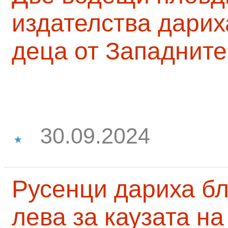
издателства дарих
деца от Западните
30.09.2024
Русенци дариха бл
лева за каузата н