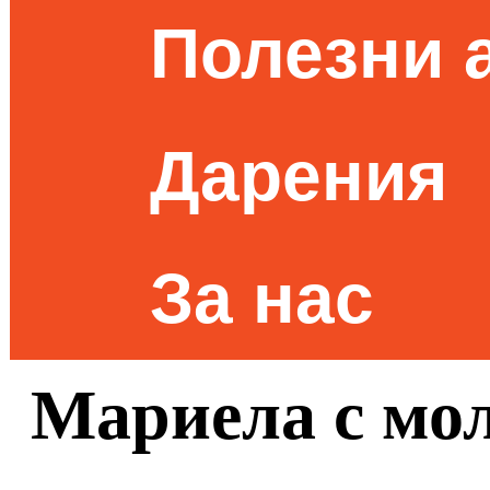
Полезни 
Дарения
За нас
Мариела с мо