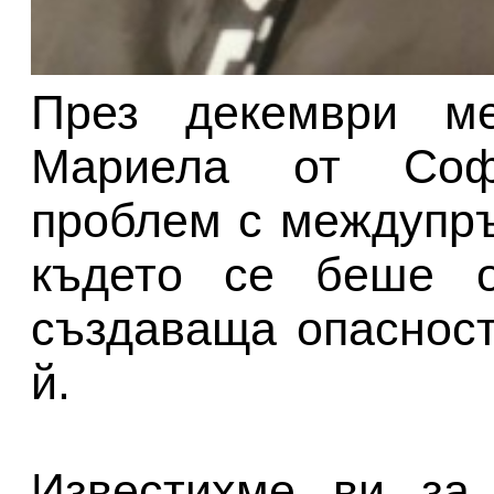
През декември ме
Мариела от Соф
проблем с междупръ
където се беше о
създаваща опасност
й.
Известихме ви за 