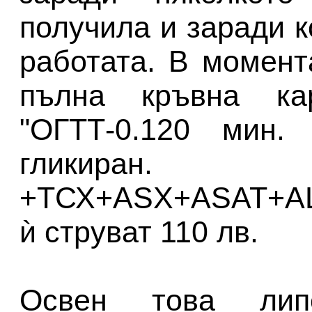
получила и заради к
работата. В момент
пълна кръвна ка
"ОГТТ-0.120 мин.
гликиран.
+ТСХ+АSX+ASAT+ALA
ѝ струват 110 лв.
Освен това ли