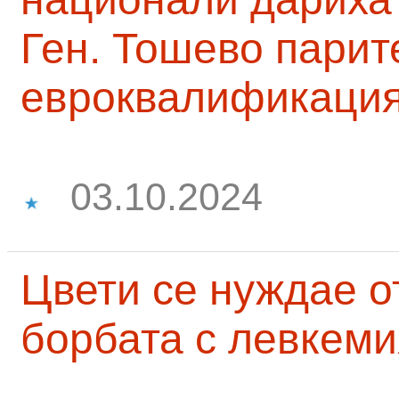
Ген. Тошево парит
евроквалификаци
03.10.2024
Цвети се нуждае о
борбата с левкеми