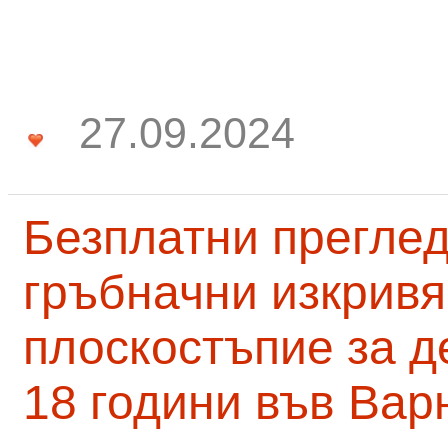
27.09.2024
Безплатни преглед
гръбначни изкривя
плоскостъпие за д
18 години във Вар