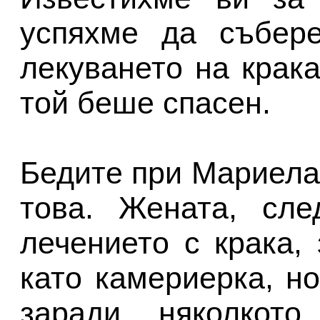
успяхме да събере
лекуването на крака
той беше спасен.
Бедите при Мариела
това. Жената, сле
лечението с крака,
като камериерка, н
заради няколкото