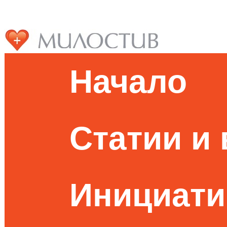
Начало
Статии и
Инициати