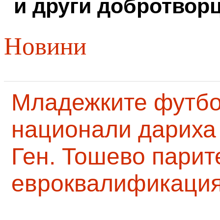
и други добротворц
Новини
Младежките футб
национали дариха 
Ген. Тошево парит
евроквалификаци