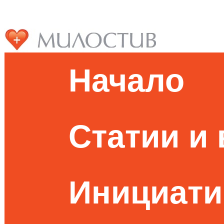
Начало
Статии и
Инициати