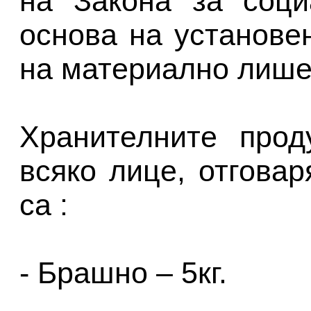
на Закона за соци
основа на установе
на материално лише
Хранителните прод
всяко лице, отгова
са :
- Брашно – 5кг.