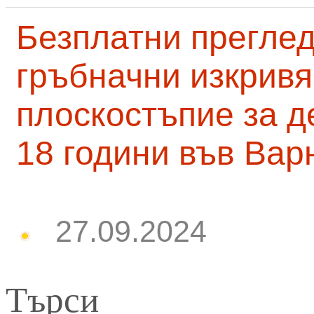
Безплатни преглед
гръбначни изкривя
плоскостъпие за д
18 години във Вар
27.09.2024
Търси