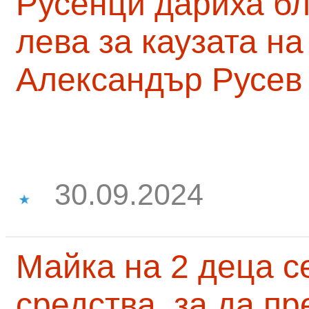
Русенци дариха бл
лева за каузата н
Александър Русев
30.09.2024
Майка на 2 деца с
средства, за да п