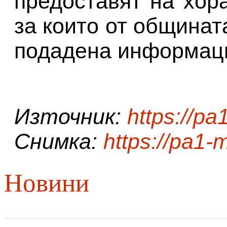
предоставят на хор
за които от общинат
подадена информаци
Източник:
https://pa
Снимка:
https://pa1-
Новини