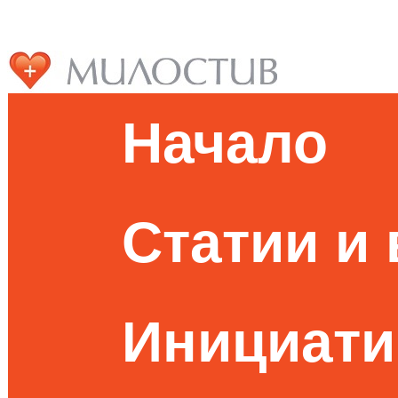
Начало
Статии и
Инициати