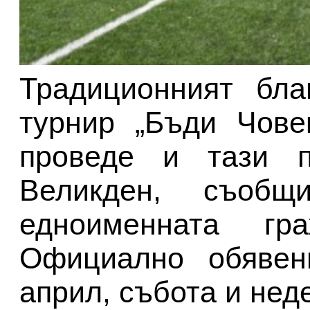
Традиционният бла
турнир „Бъди Чове
проведе и тази п
Великден, съобщ
едноименната гра
Официално обявен
април, събота и нед