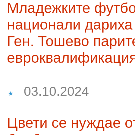
Младежките футб
национали дариха 
Ген. Тошево парит
евроквалификаци
03.10.2024
Цвети се нуждае о