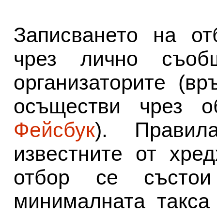
Записването на от
чрез лично съоб
организаторите (в
осъществи чрез о
Фейсбук
). Правил
известните от хре
отбор се състо
минималната такса