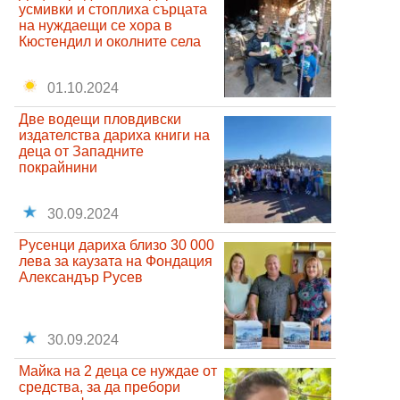
усмивки и стоплиха сърцата
на нуждаещи се хора в
Кюстендил и околните села
01.10.2024
Две водещи пловдивски
издателства дариха книги на
деца от Западните
покрайнини
30.09.2024
Русенци дариха близо 30 000
лева за каузата на Фондация
Александър Русев
30.09.2024
Майка на 2 деца се нуждае от
средства, за да пребори