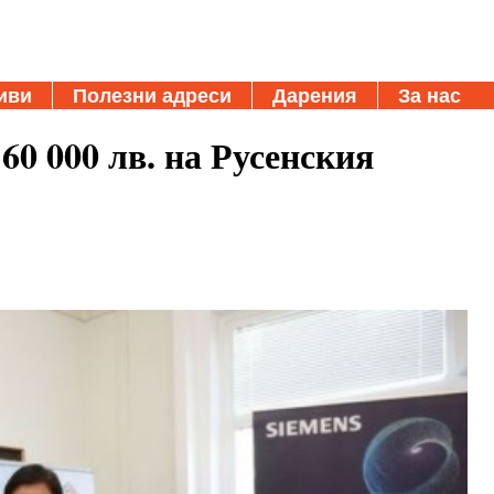
иви
Полезни адреси
Дарения
За нас
60 000 лв. на Русенския