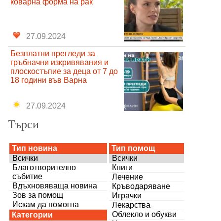
коварна форма на рак
27.09.2024
Безплатни прегледи за
гръбначни изкривявания и
плоскостъпие за деца от 7 до
18 години във Варна
27.09.2024
Търси
Тип новина
Тип помощ
Всички
Всички
Благотворително
Книги
събитие
Лечение
Вдъхновяваща новина
Кръводаряване
Зов за помощ
Играчки
Искам да помогна
Лекарства
Облекло и обукви
Категории