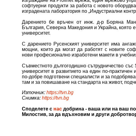
изграждане на Profinet мрежа, един мрежово уп
софтуерни продукти за работа с новото оборудв
изградената лаборатория по „Индустриални конт
Дарението бе връчен от инж. д-р Боряна Ман
България, Северна Македония и Украйна, която е
университет.
С дарението Русенският университет има ангаж
мощни, които да могат да работят с новите соф
нови професионално изработени макети в учебни
Съвместното дългогодишно сътрудничество със 
университет в развитието на един по-практичен и
по-добре подготвени специалисти и за подобряван
там и за повишаване на стандарта на живот, подч
Източник:
https://tvn.bg
Снимка:
https://tvn.bg
Споделете с
нас
добрина - ваша или на ваш по
Милостив, за да вдъхновим и други добротво