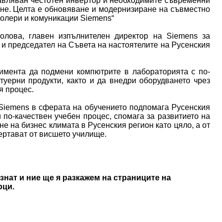
равляван честотен инвертор и необходимите съвременни
ане. Целта е обновяване и модернизиране на съвместно
ролери и комуникации Siemens“
олова, главен изпълнителен директор на Siemens за
 и председател на Съвета на настоятелите на Русенския
имента да подмени компютрите в лабораторията с по-
туерни продукти, както и да внедри оборудването чрез
я процес.
Siemens в сферата на обучението подпомага Русенския
 по-качествен учебен процес, спомага за развитието на
е на бизнес климата в Русенския регион като цяло, а от
ертават от висшето училище.
знат и ние ще я разкажем на страниците на
рци.