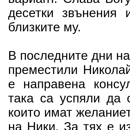
десетки звънения и
близките му.
В последните дни н
преместили Николай
е направена консу
така са успяли да 
които имат желаниет
на Ники. За тях е и