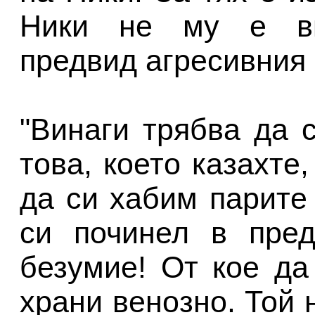
Ники не му е вк
предвид агресивния р
"Винаги трябва да 
това, което казахте
да си хабим парите
си починел в пред
безумие! От кое да
храни венозно. Той 