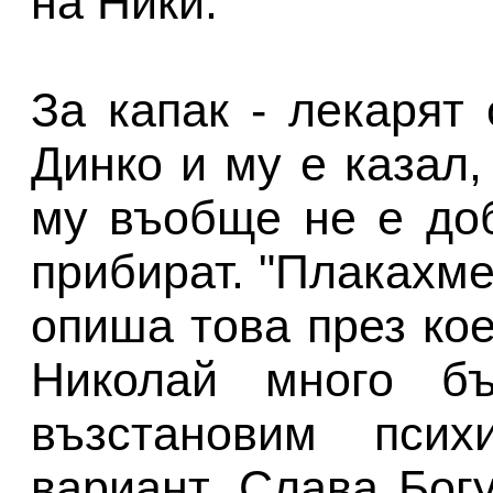
на Ники.
За капак - лекарят
Динко и му е казал,
му въобще не е доб
прибират. "Плакахме
опиша това през ко
Николай много б
възстановим пси
вариант. Слава Бог