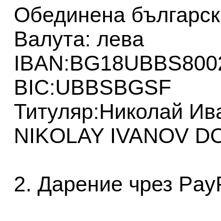
Обединена българск
Валута: лева
IBAN:BG18UBBS800
BIC:UBBSBGSF
Титуляр:Николай Ив
NIKOLAY IVANOV 
2. Дарение чрез PayP