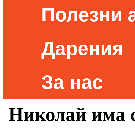
Полезни 
Дарения
За нас
Николай има 