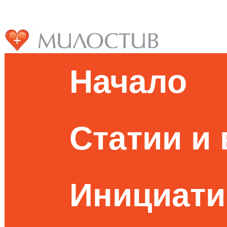
Начало
Статии и
Инициати