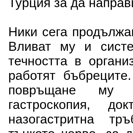
Турция за да направ
Ники сега продължа
Вливат му и систе
течността в орган
работят бъбреците
повръщане му 
гастроскопия, до
назогастритна тр