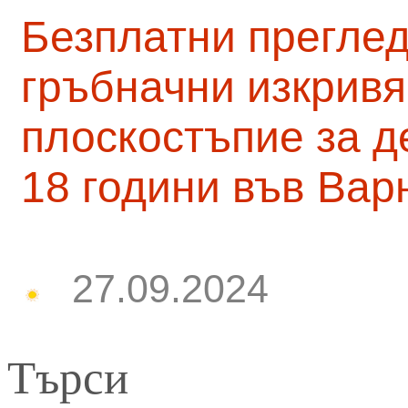
Безплатни преглед
гръбначни изкривя
плоскостъпие за д
18 години във Вар
27.09.2024
Търси