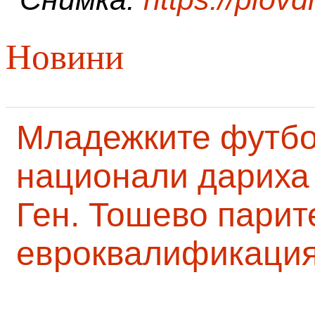
Новини
Младежките футб
национали дариха 
Ген. Тошево парит
евроквалификаци