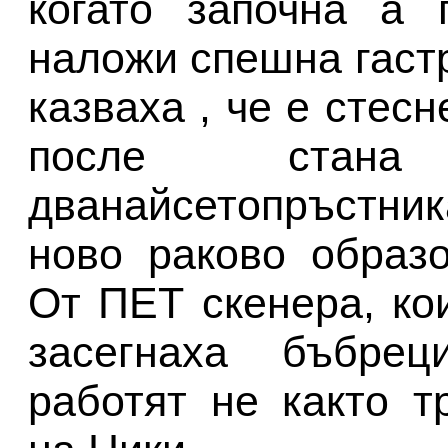
когато започна а 
наложи спешна гастр
казваха , че е стес
после стана
дванайсетопръстника
ново раково образ
От ПЕТ скенера, ко
засегнаха бъбре
работят не както т