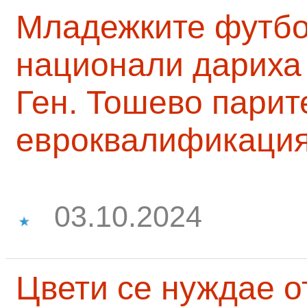
Младежките футб
национали дариха 
Ген. Тошево парит
евроквалификаци
03.10.2024
Цвети се нуждае о