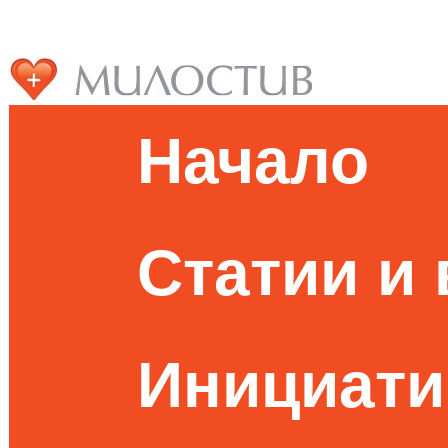
Начало
Статии и
Инициати