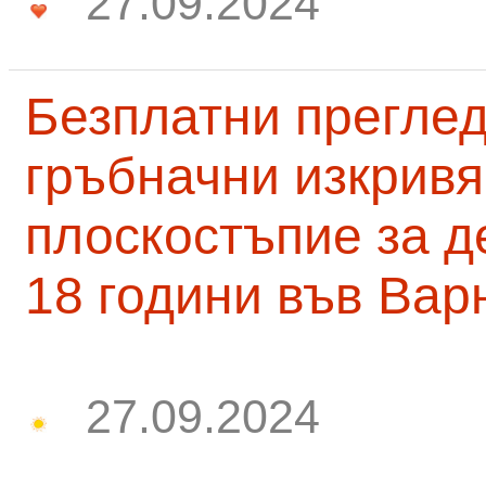
27.09.2024
Безплатни преглед
гръбначни изкривя
плоскостъпие за д
18 години във Вар
27.09.2024