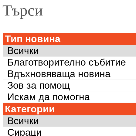
Търси
Тип новина
Всички
Благотворително събитие
Вдъхновяваща новина
Зов за помощ
Искам да помогна
Категории
Всички
Сираци