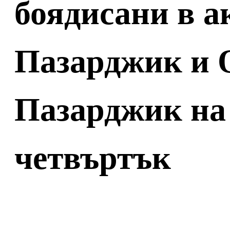
боядисани в а
Пазарджик и
Пазарджик на
четвъртък