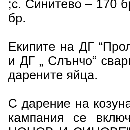
;с. Синитево – 170 б
бр.
Екипите на ДГ “Прол
и ДГ „ Слънчо“ свар
дарените яйца.
С дарение на козун
кампания се вклю