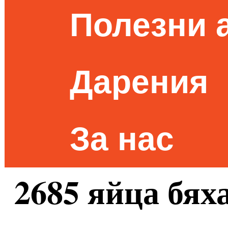
Полезни 
Дарения
За нас
2685 яйца бях