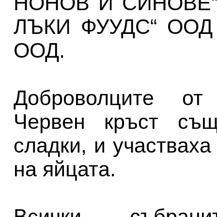
НОНОВ И СИНОВЕ“ ;
ЛЪКИ ФУУДС“ ООД 
ООД.
Доброволците от
Червен кръст същ
сладки, и участваха
на яйцата.
Всички събран