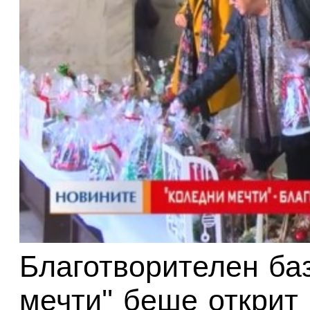
Благотвoрителен баз
мечти'' беше откри