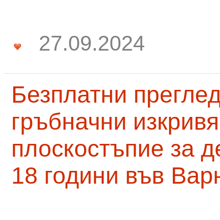
27.09.2024
Безплатни преглед
гръбначни изкривя
плоскостъпие за д
18 години във Вар