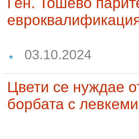
Ген. Тошево парит
евроквалификаци
03.10.2024
Цвети се нуждае о
борбата с левкеми