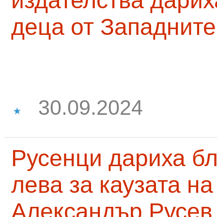
издателства дарих
деца от Западните
30.09.2024
Русенци дариха бл
лева за каузата н
Александър Русев