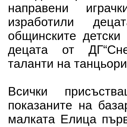
направени играч
изработили дец
общинските детски
децата от ДГ“Сне
таланти на танцьори
Всички присъств
показаните на база
малката Елица първ