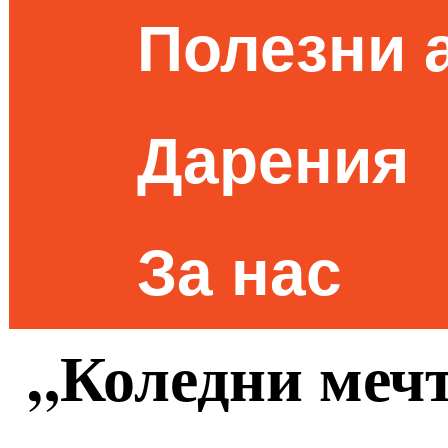
Полезни 
Дарения
За нас
„Коледни мечт