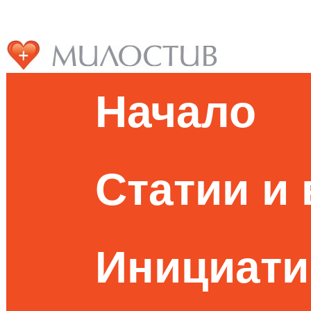
Начало
Статии и
Инициати