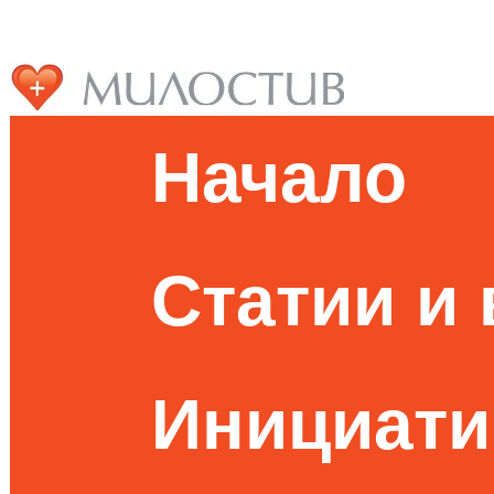
Начало
Статии и
Инициати