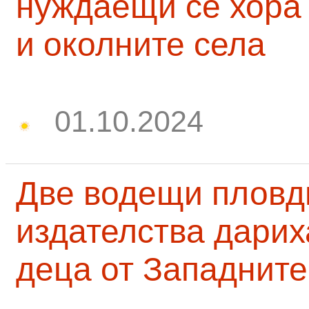
нуждаещи се хора
и околните села
01.10.2024
Две водещи пловд
издателства дарих
деца от Западните