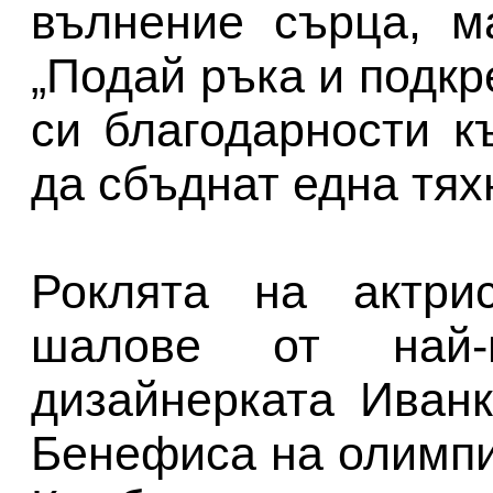
вълнение сърца, м
„Подай ръка и подкр
си благодарности к
да сбъднат една тях
Роклята на актри
шалове от най-
дизайнерката Иванк
Бенефиса на олимп