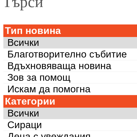
Търси
Тип новина
Всички
Благотворително събитие
Вдъхновяваща новина
Зов за помощ
Искам да помогна
Категории
Всички
Сираци
Деца с увеждания