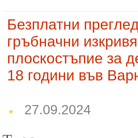
Безплатни преглед
гръбначни изкривя
плоскостъпие за д
18 години във Вар
27.09.2024