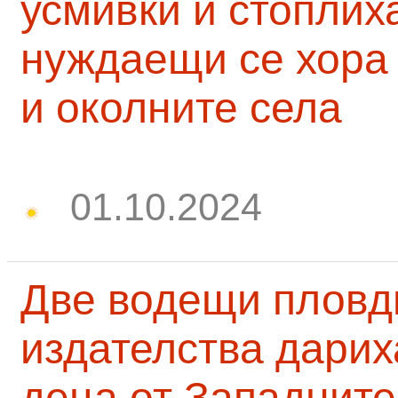
усмивки и стоплих
нуждаещи се хора
и околните села
01.10.2024
Две водещи пловд
издателства дарих
деца от Западните