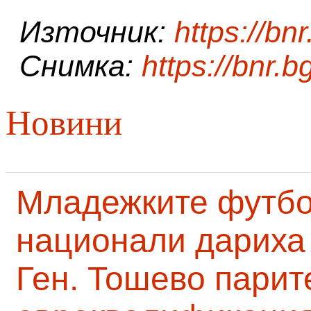
Източник:
https://bnr
Снимка:
https://bnr.b
Новини
Младежките футб
национали дариха 
Ген. Тошево парит