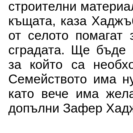
строителни материа
къщата, каза Хаджъ
от селото помагат 
сградата. Ще бъде 
за който са необх
Семейството има н
като вече има жел
допълни Зафер Хад