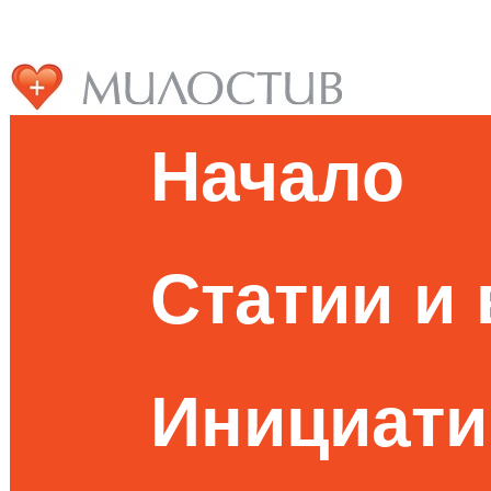
Начало
Статии и
Инициати