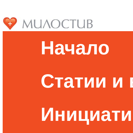
Начало
Статии и
Инициати