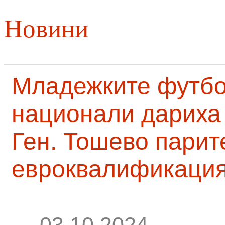
Новини
Младежките футб
национали дариха 
Ген. Тошево парит
евроквалификаци
03.10.2024