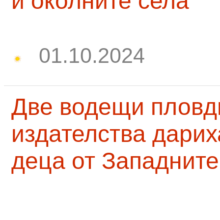
и околните села
01.10.2024
Две водещи пловд
издателства дарих
деца от Западните