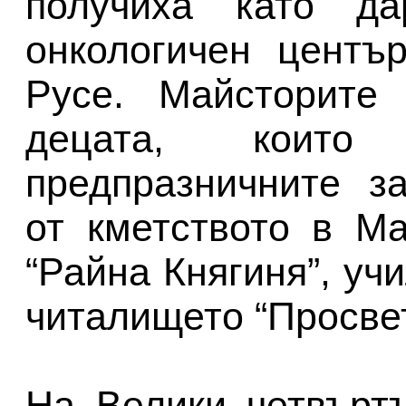
получиха като да
онкологичен центъ
Русе. Майсторите
децата, коит
предпразничните з
от кметството в Ма
“Райна Княгиня”, уч
читалището “Просвет
На Велики четвърт