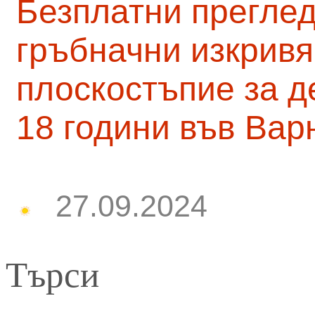
Безплатни преглед
гръбначни изкривя
плоскостъпие за д
18 години във Вар
27.09.2024
Търси