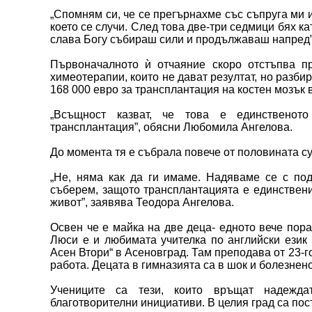
„Спомням си, че се прегърнахме със съпруга ми 
което се случи. След това две-три седмици бях ка
слава Богу събираш сили и продължаваш напред”,
Първоначалното ѝ отчаяние скоро отстъпва п
химеотерапии, които не дават резултат, но разби
168 000 евро за трансплантация на костен мозък 
„Всъщност казват, че това е единственот
трансплантация”, обясни Любомила Ангелова.
До момента тя е събрала повече от половината су
„Не, няма как да ги имаме. Надяваме се с подк
съберем, защото трансплантацията е единствен
живот”, заявява Теодора Ангелова.
Освен че е майка на две деца- едното вече порас
Люси е и любимата учителка по английски език
Асен Втори“ в Асеновград. Там преподава от 23-г
работа. Децата в гимназията са в шок и болезнен
Учениците са тези, които връщат надежда
благотворителни инициативи. В целия град са пос