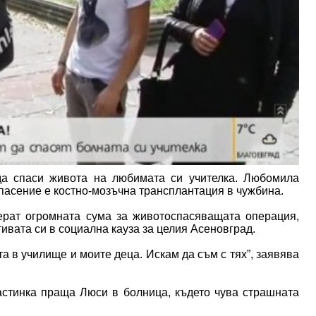
да спаси живота на любимата си учителка. Любомила
спасение е костно-мозъчна трансплантация в чужбина.
берат огромната сума за животоспасяващата операция,
ивата си в социална кауза за целия Асеновград.
а в училище и моите деца. Искам да съм с тях”, заявява
астинка праща Люси в болница, където чува страшната