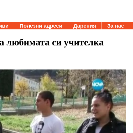
иви
Полезни адреси
Дарения
За нас
на любимата си учителка