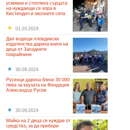
усмивки и стоплиха сърцата
на нуждаещи се хора в
Кюстендил и околните села
01.10.2024
Две водещи пловдивски
издателства дариха книги на
деца от Западните
покрайнини
30.09.2024
Русенци дариха близо 30 000
лева за каузата на Фондация
Александър Русев
30.09.2024
Майка на 2 деца се нуждае от
средства, за да пребори