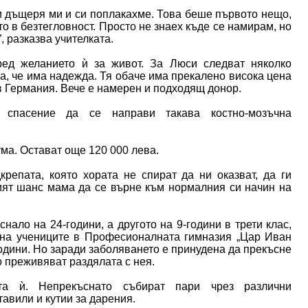
и дъщеря ми и си поплакахме. Това беше първото нещо,
то в безтегловност. Просто не знаех къде се намирам, но
 разказва учителката.
ред желанието ѝ за живот. За Люси следват няколко
ра, че има надежда. Тя обаче има прекалено висока цена
в Германия. Вече е намерен и подходящ донор.
о спасение да се направи такава костно-мозъчна
ма. Остават още 120 000 лева.
репата, която хората не спират да ни оказват, да ги
ият шанс мама да се върне към нормалния си начин на
нало на 24-години, а другото на 9-години в трети клас,
 на учениците в Професионалната гимназия „Цар Иван
одини. Но заради заболяването е принудена да прекъсне
о преживяват раздялата с нея.
та ѝ. Непрекъснато събират пари чрез различни
тавили и кутии за дарения.