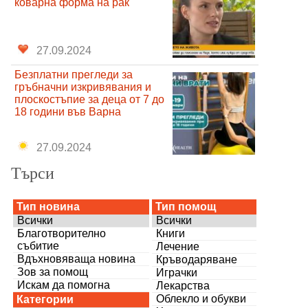
коварна форма на рак
27.09.2024
Безплатни прегледи за
гръбначни изкривявания и
плоскостъпие за деца от 7 до
18 години във Варна
27.09.2024
Търси
Тип новина
Тип помощ
Всички
Всички
Благотворително
Книги
събитие
Лечение
Вдъхновяваща новина
Кръводаряване
Зов за помощ
Играчки
Искам да помогна
Лекарства
Облекло и обукви
Категории