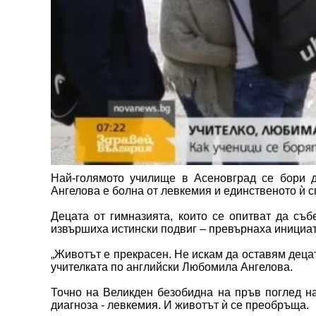
Най-голямото училище в Асеновград се бори 
Ангелова е болна от левкемия и единственото ѝ 
Децата от гимназията, които се опитват да съ
извършиха истински подвиг – превърнаха инициат
„Животът е прекрасен. Не искам да оставям децат
учителката по английски Любомила Ангелова.
Точно на Великден безобидна на пръв поглед н
диагноза - левкемия. И животът ѝ се преобръща.