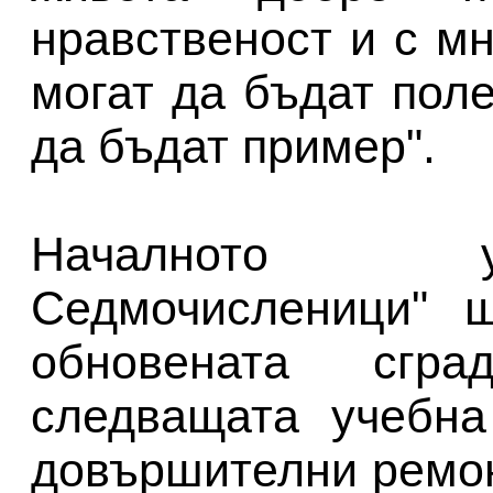
нравственост и с мн
могат да бъдат пол
да бъдат пример".
Началното у
Седмочисленици" 
обновената сгра
следващата учебна
довършителни ремон