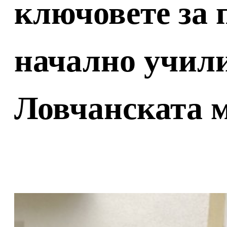
ключовете за 
начално учил
Ловчанската 