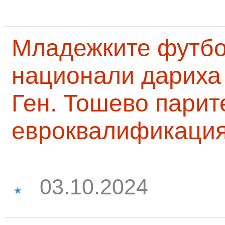
Младежките футб
национали дариха 
Ген. Тошево парит
евроквалификаци
03.10.2024