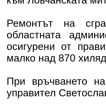
към Ловчанската ми
Ремонтът на сгр
областната админи
осигурени от прав
малко над 870 хиляд
При връчването на
управител Светосла