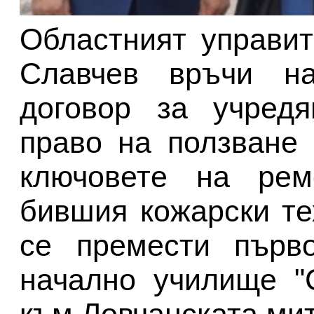
Областният управи
Славчев връчи на
договор за учредя
право на ползване 
ключовете на рем
бившия кожарски те
се премести първо
начално училище "