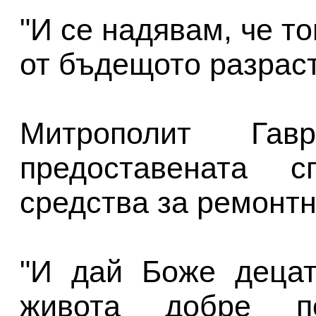
"И се надявам, че т
от бъдещото разраст
Митрополит Гав
предоставената с
средства за ремонтн
"И дай Боже децат
живота добре по