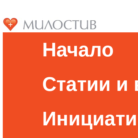
Начало
Статии и
Инициати