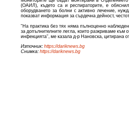
Мониторите ще бъдат монтирани в Отделението 
(ОАИЛ), където са и респираторите, е обясни
оборудването за болни с активно лечение, нуж
показват информация за сърдечна дейност, честот
"На практика без тях няма пълноценно наблюден
за допълнителните легла, които разкриваме към о
инфекцията", ме казала д-р Нановска, цитирана 
Източник:
https://dariknews.bg
Снимка:
https://dariknews.bg