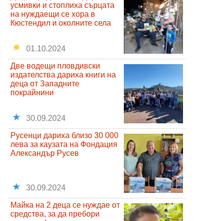
усмивки и стоплиха сърцата
на нуждаещи се хора в
Кюстендил и околните села
01.10.2024
Две водещи пловдивски
издателства дариха книги на
деца от Западните
покрайнини
30.09.2024
Русенци дариха близо 30 000
лева за каузата на Фондация
Александър Русев
30.09.2024
Майка на 2 деца се нуждае от
средства, за да пребори