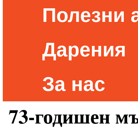
Полезни 
Дарения
За нас
73-годишен мъ