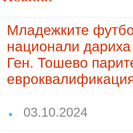
Младежките футб
национали дариха 
Ген. Тошево парит
евроквалификаци
03.10.2024