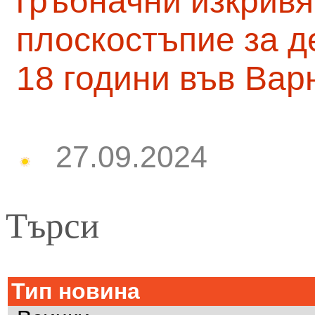
гръбначни изкривя
плоскостъпие за д
18 години във Вар
27.09.2024
Търси
Тип новина