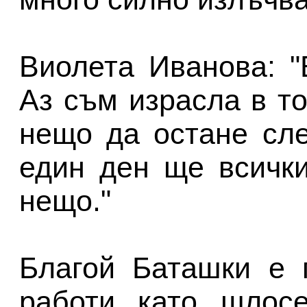
Виолета Иванова: "
Аз съм израсла в т
нещо да остане сле
един ден ще всичк
нещо."
Благой Баташки е 
работи като шлосе