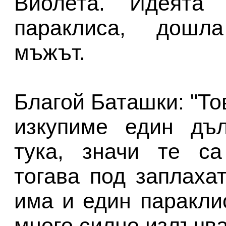
Виолета. Идеята 
параклиса, дошла
мъжът.
Благой Баташки: "То
изкупиме един дъ
тука, значи те са
тогава под заплаха
има и един паракли
много силно излъчва