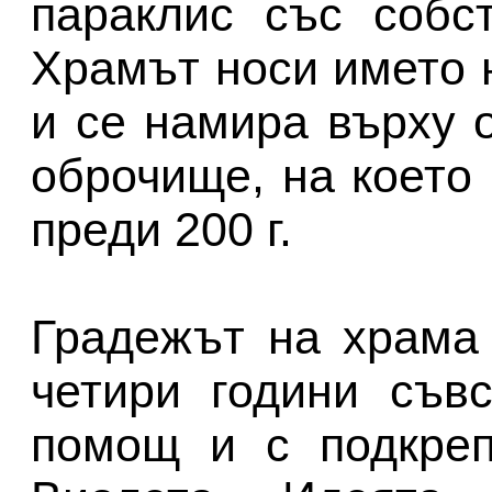
параклис със собс
Храмът носи името 
и се намира върху 
оброчище, на което 
преди 200 г.
Градежът на храма
четири години съв
помощ и с подкреп