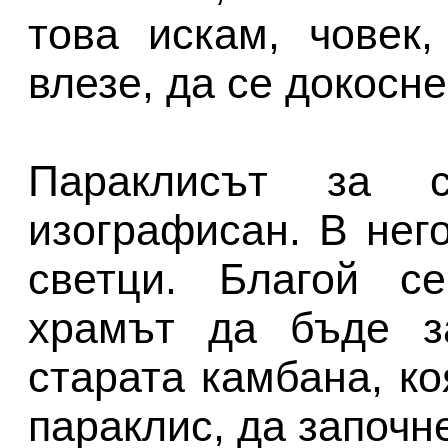
това искам, човек,
влезе, да се докосне
Параклисът за 
изографисан. В нег
светци. Благой с
храмът да бъде з
старата камбана, к
параклис, да започне