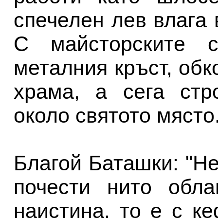
спечелен лев влага 
С майсторските 
металния кръст, обк
храма, а сега стр
около святото място
Благой Баташки: "Не
почести нито обла
наистина, то е с к