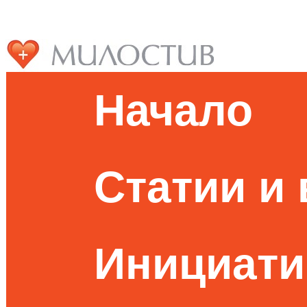
Начало
Статии и
Инициати