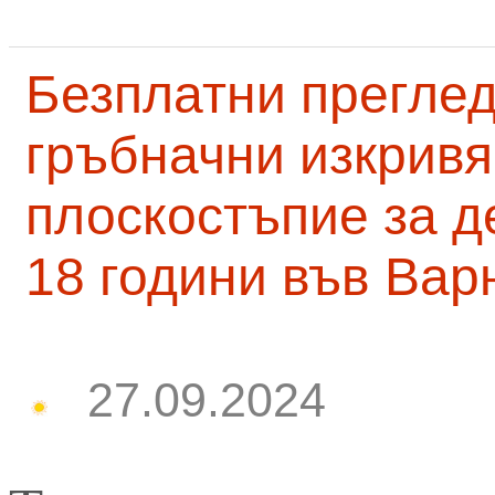
Безплатни преглед
гръбначни изкривя
плоскостъпие за д
18 години във Вар
27.09.2024