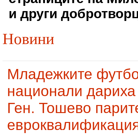
и други добротворц
Новини
Младежките футб
национали дариха 
Ген. Тошево парит
евроквалификаци