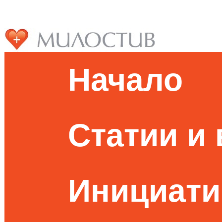
Начало
Статии и
Инициати