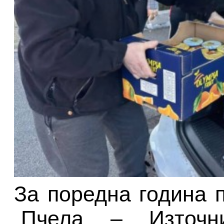
За поредна година 
„Пчела – Източн