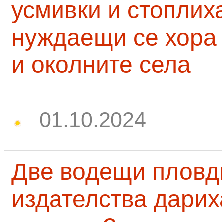
усмивки и стоплих
нуждаещи се хора
и околните села
01.10.2024
Две водещи пловд
издателства дарих