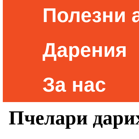
Полезни 
Дарения
За нас
Пчелари дарих