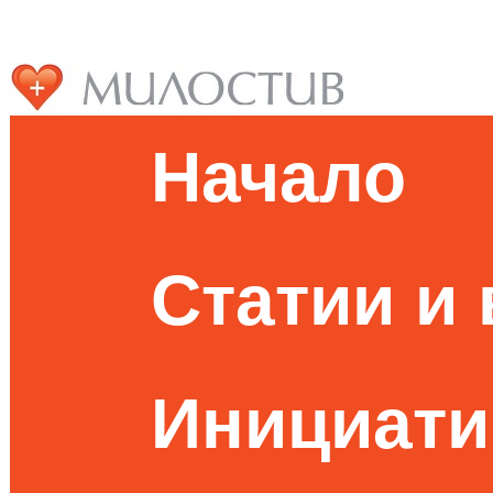
Начало
Статии и
Инициати