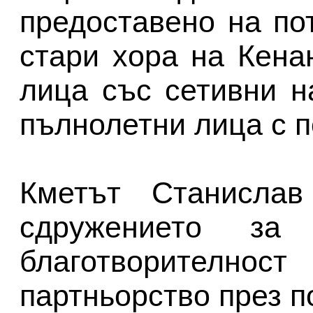
предоставено на по
стари хора на Кена
лица със сетивни 
пълнолетни лица с п
Кметът Станислав
сдружението за
благотворително
партньорство през п