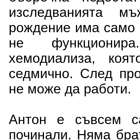
изследванията м
рождение има само 
не функционир
хемодиализа, коя
седмично. След пр
не може да работи.
Антон е съвсем с
починали. Няма бра