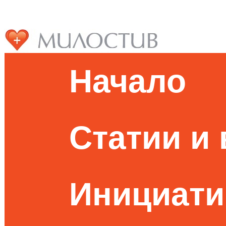
Начало
Статии и
Инициати