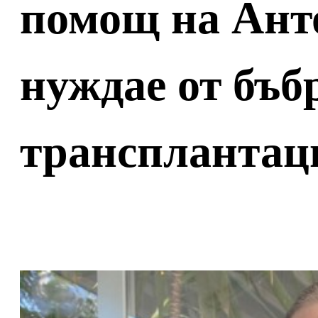
помощ на Анто
нуждае от бъб
трансплантац