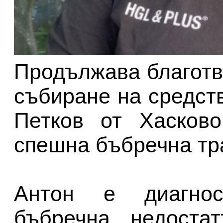
Продължава благотв
събиране на средст
Петков от Хасково
спешна бъбречна тр
Антон е диагнос
бъбречна недоста