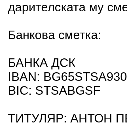
дарителската му сме
Банкова сметка:
БАНКА ДСК
IBAN: BG65STSA930
BIC: STSABGSF
ТИТУЛЯР: АНТОН 