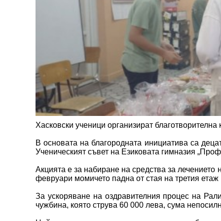
Хасковски ученици организират благотворителна 
В основата на благородната инициатива са деца
Ученическият съвет на Езиковата гимназия „Проф.
Акцията е за набиране на средства за лечението 
февруари момичето падна от стая на третия етаж
За ускоряване на оздравителния процес на Рал
чужбина, която струва 60 000 лева, сума непосилн