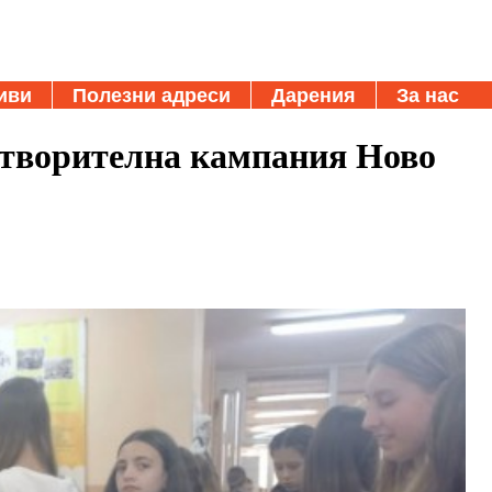
иви
Полезни адреси
Дарения
За нас
отворителна кампания Ново