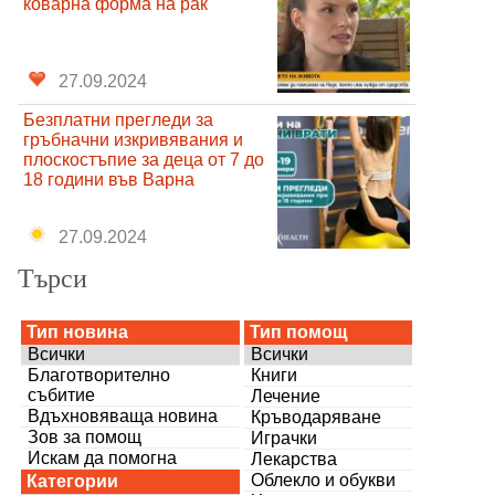
коварна форма на рак
27.09.2024
Безплатни прегледи за
гръбначни изкривявания и
плоскостъпие за деца от 7 до
18 години във Варна
27.09.2024
Търси
Тип новина
Тип помощ
Всички
Всички
Благотворително
Книги
събитие
Лечение
Вдъхновяваща новина
Кръводаряване
Зов за помощ
Играчки
Искам да помогна
Лекарства
Облекло и обукви
Категории