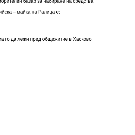
орителен базар за набиране на средства.
йска – майка на Ралица е:
ха го да лежи пред общежитие в Хасково