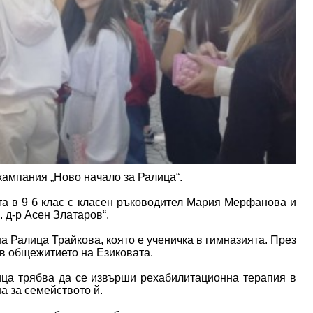
кампания „Ново начало за Ралица“.
та в 9 б клас с класен ръководител Мария Мерфанова и
 д-р Асен Златаров“.
на Ралица Трайкова, която е ученичка в гимназията. През
 в общежитието на Езиковата.
ица трябва да се извърши рехабилитационна терапия в
а за семейството й.