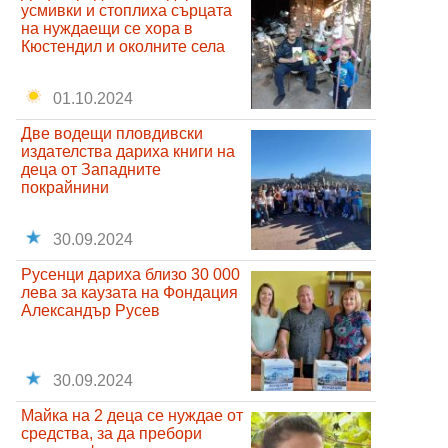
усмивки и стоплиха сърцата
на нуждаещи се хора в
Кюстендил и околните села
01.10.2024
Две водещи пловдивски
издателства дариха книги на
деца от Западните
покрайнини
30.09.2024
Русенци дариха близо 30 000
лева за каузата на Фондация
Александър Русев
30.09.2024
Майка на 2 деца се нуждае от
средства, за да пребори