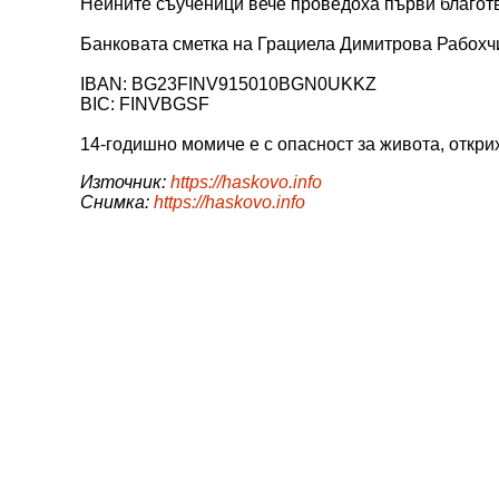
Нейните съученици вече проведоха първи благотв
Банковата сметка на Грациела Димитрова Рабохчи
IBAN: BG23FINV915010BGN0UKKZ
BIC: FINVBGSF
14-годишно момиче е с опасност за живота, откри
Източник:
https://haskovo.info
Снимка:
https://haskovo.info