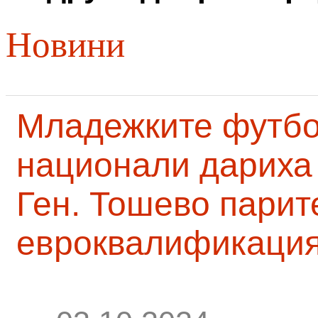
Новини
Младежките футб
национали дариха 
Ген. Тошево парит
евроквалификаци