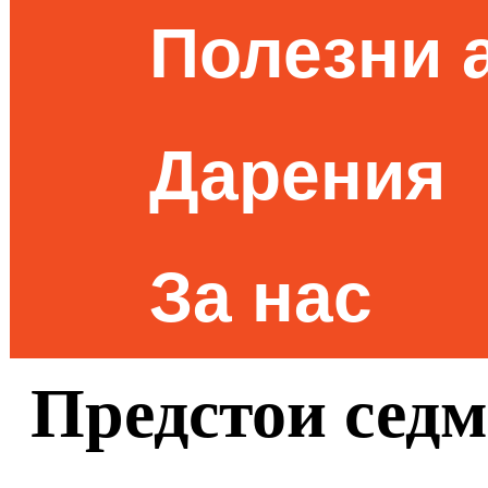
Полезни 
Дарения
За нас
Предстои седм