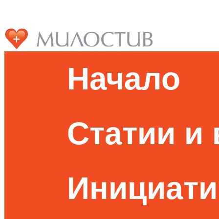
Начало
Статии и
Инициати