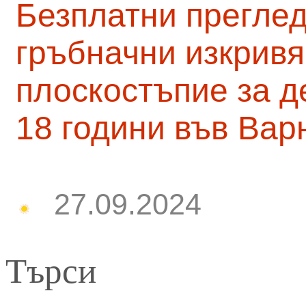
Безплатни преглед
гръбначни изкривя
плоскостъпие за д
18 години във Вар
27.09.2024
Търси