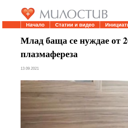
Начало
Статии и видео
Инициат
Млад баща се нуждае от 2
плазмафереза
13.09.2021