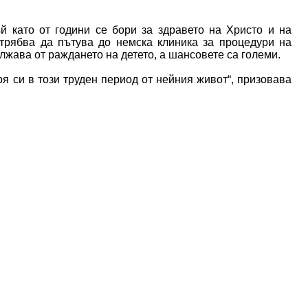
й като от години се бори за здравето на Христо и на
трябва да пътува до немска клиника за процедури на
ължава от раждането на детето, а шансовете са големи.
я си в този труден период от нейния живот“, призовава