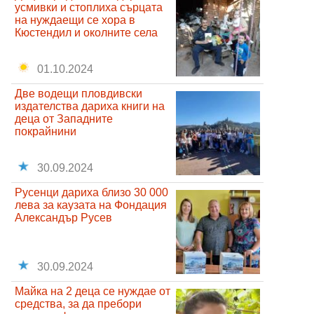
усмивки и стоплиха сърцата
на нуждаещи се хора в
Кюстендил и околните села
01.10.2024
Две водещи пловдивски
издателства дариха книги на
деца от Западните
покрайнини
30.09.2024
Русенци дариха близо 30 000
лева за каузата на Фондация
Александър Русев
30.09.2024
Майка на 2 деца се нуждае от
средства, за да пребори