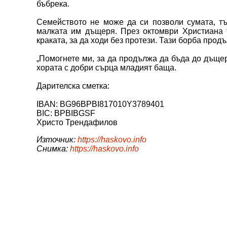
бъбрека.
Семейството не може да си позволи сумата, тъ
малката им дъщеря. През октомври Христиана 
краката, за да ходи без протези. Тази борба прод
„Помогнете ми, за да продължа да бъда до дъщер
хората с добри сърца младият баща.
Дарителска сметка:
IBAN: BG96BPBI817010Y3789401
BIC: BPBIBGSF
Христо Трендафилов
Източник:
https://haskovo.info
Снимка:
https://haskovo.info