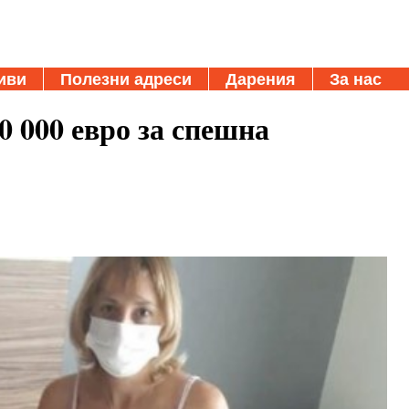
иви
Полезни адреси
Дарения
За нас
0 000 евро за спешна