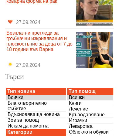
коварна форма на рак
27.09.2024
Безплатни прегледи за
гръбначни изкривявания и
плоскостъпие за деца от 7 до
18 години във Варна
27.09.2024
Търси
Тип новина
Тип помощ
Всички
Всички
Благотворително
Книги
събитие
Лечение
Вдъхновяваща новина
Кръводаряване
Зов за помощ
Играчки
Искам да помогна
Лекарства
Облекло и обукви
Категории