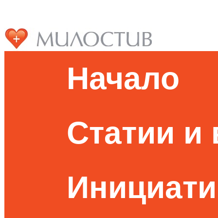
Начало
Статии и
Инициати