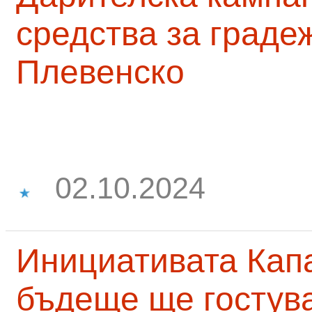
средства за граде
Плевенско
02.10.2024
Инициативата Капа
бъдеще ще гостува