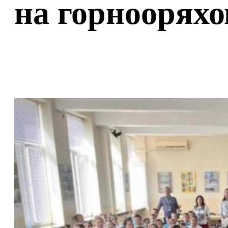
на горнооряхо