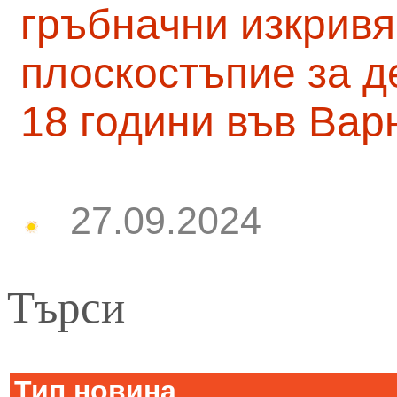
гръбначни изкривя
плоскостъпие за д
18 години във Вар
27.09.2024
Търси
Тип новина