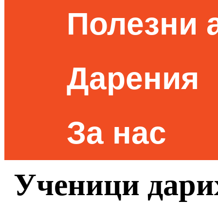
Полезни 
Дарения
За нас
Ученици дарих