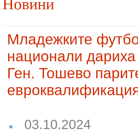
Новини
Младежките футб
национали дариха 
Ген. Тошево парит
евроквалификаци
03.10.2024