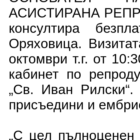
АСИСТИРАНА РЕПРО
консултира безпл
Оряховица. Визита
октомври т.г. от 10:
кабинет по репрод
„Св. Иван Рилски“
присъедини и ембри
„С цел пълноценен