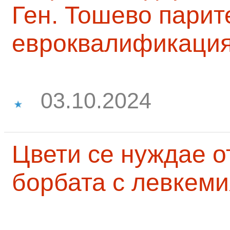
Ген. Тошево парит
евроквалификаци
03.10.2024
Цвети се нуждае о
борбата с левкеми