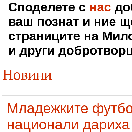
Споделете с
нас
доб
ваш познат и ние щ
страниците на Мил
и други добротворц
Новини
Младежките футб
национали дариха 