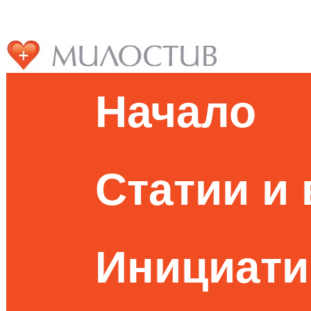
Начало
Статии и
Инициати