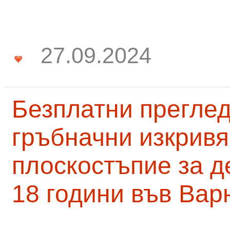
27.09.2024
Безплатни преглед
гръбначни изкривя
плоскостъпие за д
18 години във Вар