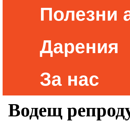
Полезни 
Дарения
За нас
Водещ репрод