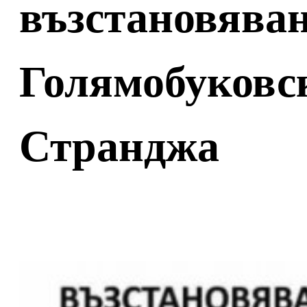
възстановяван
Голямобуковс
Странджа