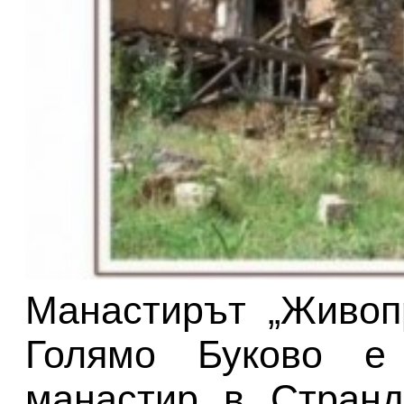
Манастирът „Живоп
Голямо Буково е 
манастир в Странд