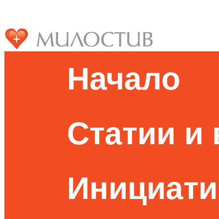
Начало
Статии и
Инициати