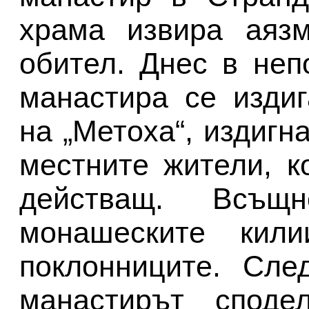
храма извира аязм
обител. Днес в неп
манастира се изди
на „Метоха“, издигна
местните жители, к
действащ. Всъ
монашеските кил
поклонниците. Сле
манастирът споде