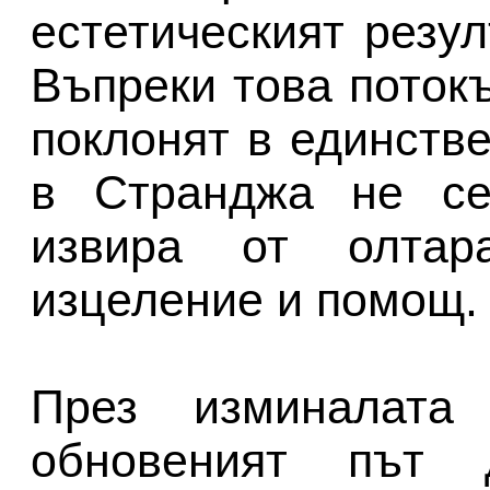
естетическият резул
Въпреки това потокъ
поклонят в единств
в Странджа не сек
извира от олтар
изцеление и помощ.
През изминалата
обновеният път 