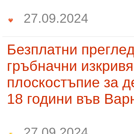
27.09.2024
Безплатни преглед
гръбначни изкривя
плоскостъпие за д
18 години във Вар
27.09.2024