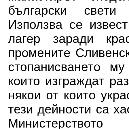
български свети
Използва се извес
лагер заради кра
промените Сливенс
стопанисването му
които изграждат ра
някои от които укра
тези дейности са ха
Министерствот