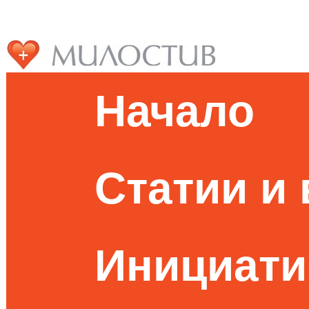
Начало
Статии и
Инициати