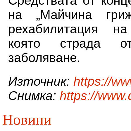
Средствата от конц
на „Майчина гри
рехабилитация на
която страда о
заболяване.
Източник:
https://w
Снимка:
https://www.
Новини