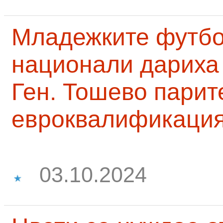
Младежките футб
национали дариха 
Ген. Тошево парит
евроквалификаци
03.10.2024