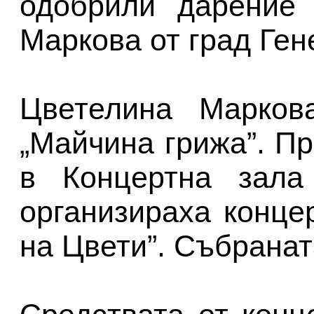
одобрили дарение 
Маркова от град Ге
Цветелина Марков
„Майчина грижа”. П
в Концертна зала
организираха конце
на Цвети”. Събранат