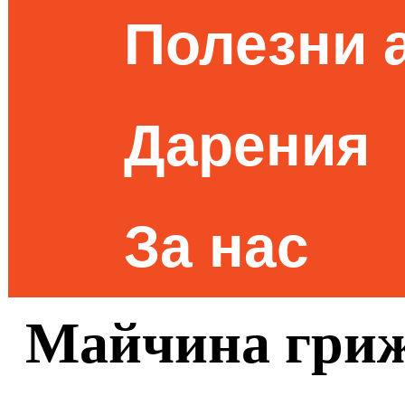
Полезни 
Дарения
За нас
Майчина гриж