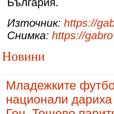
България.
Източник:
https://ga
Снимка:
https://gabr
Новини
Младежките футб
национали дариха 
Ген. Тошево парит