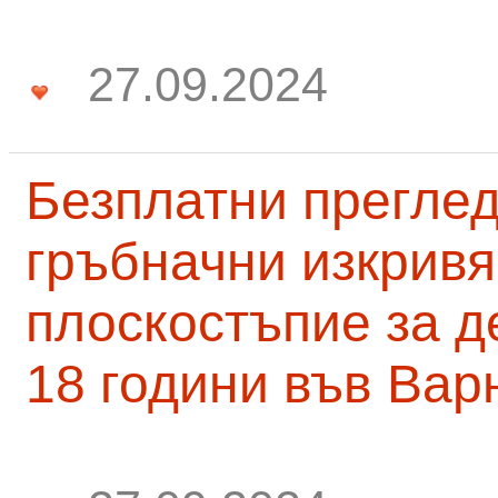
27.09.2024
Безплатни преглед
гръбначни изкривя
плоскостъпие за д
18 години във Вар