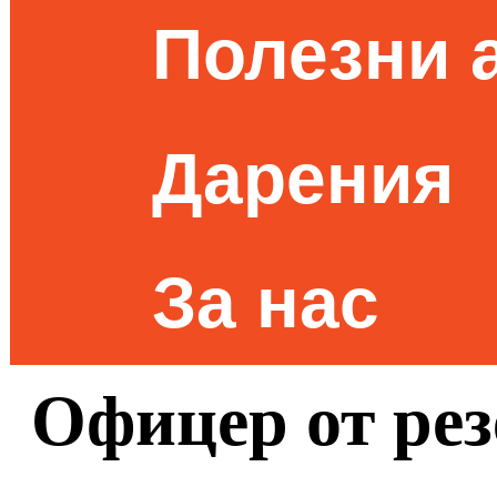
Полезни 
Дарения
За нас
Офицер от рез