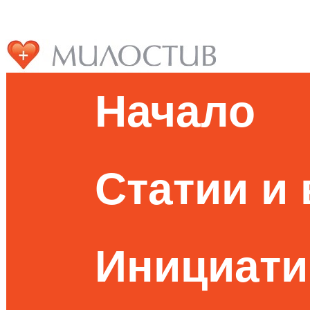
Начало
Статии и
Инициати