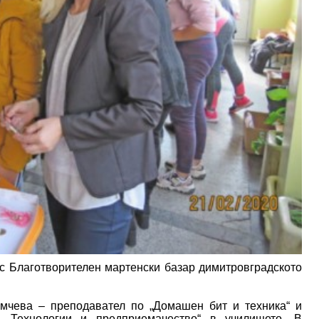
 с Благотворителен мартенски базар димитровградското
мчева – преподавател по „Домашен бит и техника“ и
„Технологии и предприемачество“ в училището. В