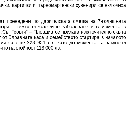
ички, картички и първомартенски сувенири се включиха
т преведени по дарителската сметка на 7-годишната
бори с тежко онкологично заболяване и в момента в
„Св. Георги“ – Пловдив се прилага изключително скъпа
 от Здравната каса и семейството стартира в началото
ми са още 228 931 лв., като до момента са закупени
ито на стойност 113 000 лв.