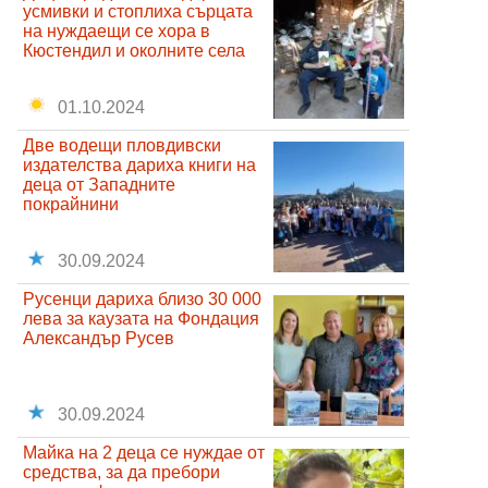
усмивки и стоплиха сърцата
на нуждаещи се хора в
Кюстендил и околните села
01.10.2024
Две водещи пловдивски
издателства дариха книги на
деца от Западните
покрайнини
30.09.2024
Русенци дариха близо 30 000
лева за каузата на Фондация
Александър Русев
30.09.2024
Майка на 2 деца се нуждае от
средства, за да пребори