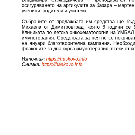
осигуряването на артикулите за базара – мартен
ученици, родители и учители.
Събраните от продажбата им средства ще бъда
Михаела от Димитровград, която 6 години се 
Клиниката по детска онкохематология на УМБАЛ 
имунотерапия. Средствата за нея не се покриват
на януари благотворителна кампания. Необходи
флаконите за два курса имунотерапия, всеки от ко
Източник:
https://haskovo.info
Снимка:
https://haskovo.info