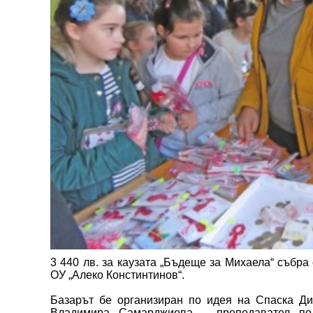
3 440 лв. за каузата „Бъдеще за Михаела“ събра
ОУ „Алеко Констинтинов“.
Базарът бе организиран по идея на Спаска Ди
Владимира Самарджиева – преподавател по 