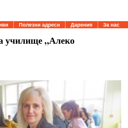
иви
Полезни адреси
Дарения
За нас
ра училище „Алеко