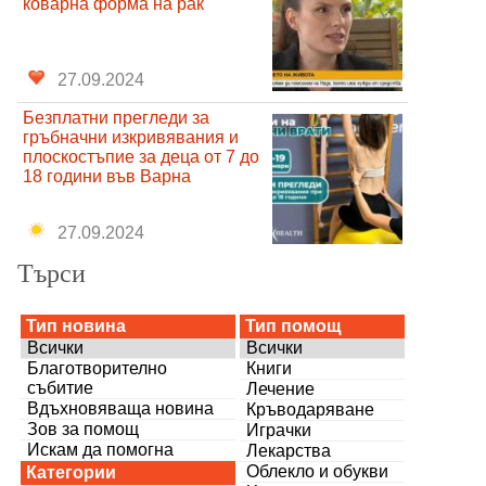
коварна форма на рак
27.09.2024
Безплатни прегледи за
гръбначни изкривявания и
плоскостъпие за деца от 7 до
18 години във Варна
27.09.2024
Търси
Тип новина
Тип помощ
Всички
Всички
Благотворително
Книги
събитие
Лечение
Вдъхновяваща новина
Кръводаряване
Зов за помощ
Играчки
Искам да помогна
Лекарства
Облекло и обукви
Категории